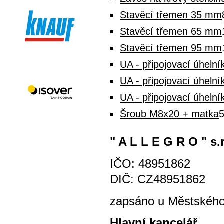
Stavěcí třemen 35 mm
Stavěcí třemen 65 mm
Stavěcí třemen 95 mm
UA - připojovací úhelní
UA - připojovací úhelní
UA - připojovací úhelní
Šroub M8x20 + matka
5
" A L L E G R O " s.r
IČO: 48951862
DIČ: CZ48951862
zapsáno u Městského 
Hlavní kancelář