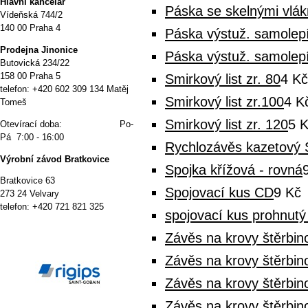
Hlavní kancelář
Páska se skelnými vlá
Vídeňská 744/2
140 00 Praha 4
Páska výstuž. samolep
P
rodejna Jinonice
Páska výstuž. samolep
Butovická 234/22
158 00 Praha 5
Smirkový list zr. 80
4 Kč
telefon: +420 602 309 134 Matěj
Smirkový list zr.100
4 K
Tomeš
Smirkový list zr. 120
5 
Otevírací doba: Po-
Pá 7:00 - 16:00
Rychlozávěs kazetový 
Výrobní závod Bratkovice
Spojka křížová - rovná
Bratkovice 63
Spojovací kus CD
9 Kč
273 24 Velvary
telefon: +420 721 821 325
spojovací kus prohnut
Závěs na krovy štěrbi
Závěs na krovy štěrbi
Závěs na krovy štěrbi
Závěs na krovy štěrbi