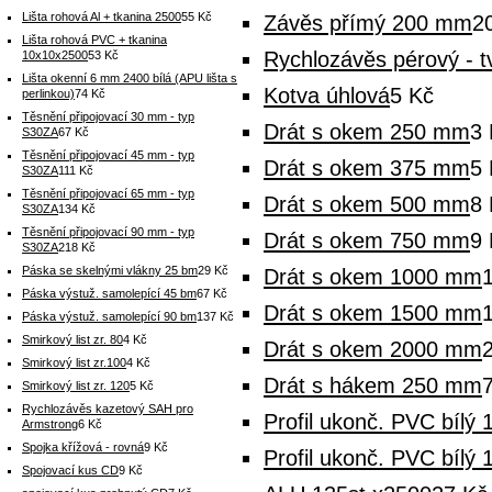
Lišta rohová Al + tkanina 2500
55 Kč
Závěs přímý 200 mm
2
Lišta rohová PVC + tkanina
Rychlozávěs pérový - t
10x10x2500
53 Kč
Lišta okenní 6 mm 2400 bílá (APU lišta s
Kotva úhlová
5 Kč
perlinkou)
74 Kč
Těsnění připojovací 30 mm - typ
Drát s okem 250 mm
3 
S30ZA
67 Kč
Těsnění připojovací 45 mm - typ
Drát s okem 375 mm
5 
S30ZA
111 Kč
Těsnění připojovací 65 mm - typ
Drát s okem 500 mm
8 
S30ZA
134 Kč
Těsnění připojovací 90 mm - typ
Drát s okem 750 mm
9 
S30ZA
218 Kč
Páska se skelnými vlákny 25 bm
29 Kč
Drát s okem 1000 mm
Páska výstuž. samolepící 45 bm
67 Kč
Drát s okem 1500 mm
Páska výstuž. samolepící 90 bm
137 Kč
Smirkový list zr. 80
4 Kč
Drát s okem 2000 mm
Smirkový list zr.100
4 Kč
Drát s hákem 250 mm
Smirkový list zr. 120
5 Kč
Rychlozávěs kazetový SAH pro
Profil ukonč. PVC bílý
Armstrong
6 Kč
Spojka křížová - rovná
9 Kč
Profil ukonč. PVC bílý
Spojovací kus CD
9 Kč