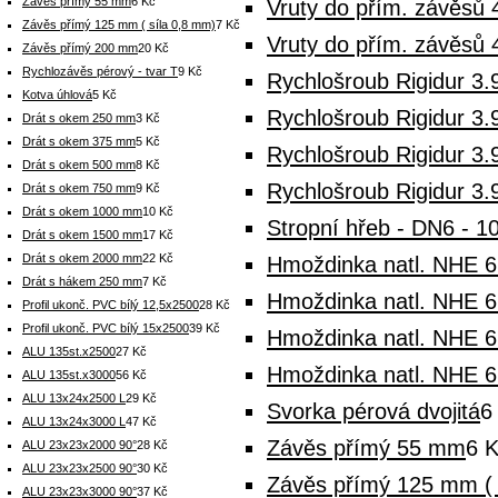
Závěs přímý 55 mm
6 Kč
Vruty do přím. závěsů 
Závěs přímý 125 mm ( síla 0,8 mm)
7 Kč
Vruty do přím. závěsů 
Závěs přímý 200 mm
20 Kč
Rychlozávěs pérový - tvar T
9 Kč
Rychlošroub Rigidur 3.
Kotva úhlová
5 Kč
Rychlošroub Rigidur 3.
Drát s okem 250 mm
3 Kč
Drát s okem 375 mm
5 Kč
Rychlošroub Rigidur 3.
Drát s okem 500 mm
8 Kč
Rychlošroub Rigidur 3.
Drát s okem 750 mm
9 Kč
Drát s okem 1000 mm
10 Kč
Stropní hřeb - DN6 - 1
Drát s okem 1500 mm
17 Kč
Drát s okem 2000 mm
22 Kč
Hmoždinka natl. NHE 6
Drát s hákem 250 mm
7 Kč
Hmoždinka natl. NHE 6
Profil ukonč. PVC bílý 12,5x2500
28 Kč
Profil ukonč. PVC bílý 15x2500
39 Kč
Hmoždinka natl. NHE 6
ALU 135st.x2500
27 Kč
Hmoždinka natl. NHE 6
ALU 135st.x3000
56 Kč
ALU 13x24x2500 L
29 Kč
Svorka pérová dvojitá
6
ALU 13x24x3000 L
47 Kč
Závěs přímý 55 mm
6 
ALU 23x23x2000 90°
28 Kč
ALU 23x23x2500 90°
30 Kč
Závěs přímý 125 mm ( 
ALU 23x23x3000 90°
37 Kč