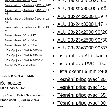
ALU 135st.x2500
27 Kč
spojovací kus prohnutý CD
7 Kč
Závěs na krovy štěrbinový 170 mm
8 Kč
ALU 135st.x3000
56 Kč
Závěs na krovy štěrbinový 250 mm
16
Kč
ALU 13x24x2500 L
29 
Závěs na krovy štěrbinový 200 mm
13
Kč
ALU 13x24x3000 L
47 
Závěs na krovy štěrbinový 300 mm
20
Kč
ALU 23x23x2000 90°
2
Stavěcí třemen 35 mm
8 Kč
ALU 23x23x2500 90°
3
Stavěcí třemen 65 mm
10 Kč
Stavěcí třemen 95 mm
12 Kč
ALU 23x23x3000 90°
3
UA - připojovací úhelník 50
13 Kč
Lišta rohová Al + tkani
UA - připojovací úhelník 75
24 Kč
UA - připojovací úhelník 100
36 Kč
Lišta rohová PVC + tk
Šroub M8x20 + matka
5 Kč
Lišta okenní 6 mm 2400 
" A L L E G R O " s.r.o.
Těsnění připojovací 3
IČO: 48951862
Těsnění připojovací 4
DIČ: CZ48951862
Těsnění připojovací 6
zapsáno u Městského soudu v
Praze oddíl C, vložka 29974
Těsnění připojovací 9