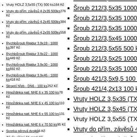
Vruty HOLZ 3,5x55 (TX) 500 ks
164 Kč
Šroub 212/3,5x35 1000
Vruty do přím. závěsů 4,2x35 500ks
276
Kč
Šroub 212/3,5x35 100
Vruty do přím. závěsů 4,2x45 500ks
384
Kč
Šroub 212/3,5x35 1000
Vruty do přím. závěsů 4,2x55 500ks
558
Kč
Šroub 212/3,5x45 100
Rychlošroub Rigidur 3.9x19 - 1000
Šroub 212/3,5x55 500 
ks
397 Kč
Rychlošroub Rigidur 3.9x22 - 1000
Šroub 221/3,5x25 1000
ks
449 Kč
Rychlošroub Rigidur 3.9x30 - 1000
Šroub 221/3,5x35 1000
ks
692 Kč
Rychlošroub Rigidur 3.9x45 - 1000
Šroub 421/3,5x9,5 100 
ks
418 Kč
Stropní hřeb - DN6 - 100 ks
252 Kč
Šroub 421/4,2x13 100 
Hmoždinka natl. NHE 6 x 35 100 ks
78
Kč
Vruty HOLZ 3,5x35 (TX
Hmoždinka natl. NHE 6 x 45 100 ks
110
Kč
Vruty HOLZ 3,5x45 (TX
Hmoždinka natl. NHE 6 x 55 100 ks
131
Vruty HOLZ 3,5x55 (TX
Kč
Hmoždinka natl. NHE 6 x 70 50 ks
95 Kč
Vruty do přím. závěsů 
Svorka pérová dvojitá
6 Kč