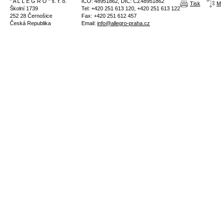
" A L L E G R O " s. r. o.
IČO: 48951862, DIČ: CZ48951862
Tisk
M
Školní 1739
Tel: +420 251 613 120, +420 251 613 122
252 28 Černošice
Fax: +420 251 612 457
Česká Republika
Email:
info@allegro-praha.cz