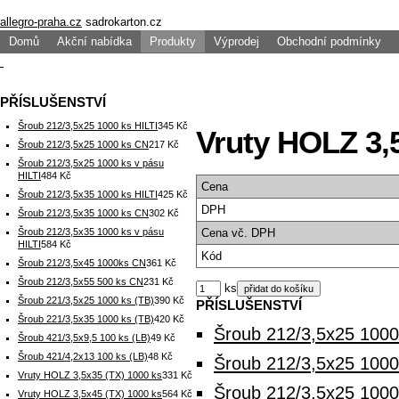
allegro-praha.cz
sadrokarton.cz
Domů
Akční nabídka
Produkty
Výprodej
Obchodní podmínky
PŘÍSLUŠENSTVÍ
Šroub 212/3,5x25 1000 ks HILTI
345 Kč
Vruty HOLZ 3,5
Šroub 212/3,5x25 1000 ks CN
217 Kč
Šroub 212/3,5x25 1000 ks v pásu
HILTI
484 Kč
Cena
Šroub 212/3,5x35 1000 ks HILTI
425 Kč
DPH
Šroub 212/3,5x35 1000 ks CN
302 Kč
Šroub 212/3,5x35 1000 ks v pásu
Cena
vč. DPH
HILTI
584 Kč
Kód
Šroub 212/3,5x45 1000ks CN
361 Kč
Šroub 212/3,5x55 500 ks CN
231 Kč
ks
Šroub 221/3,5x25 1000 ks (TB)
390 Kč
PŘÍSLUŠENSTVÍ
Šroub 221/3,5x35 1000 ks (TB)
420 Kč
Šroub 212/3,5x25 1000
Šroub 421/3,5x9,5 100 ks (LB)
49 Kč
Šroub 421/4,2x13 100 ks (LB)
48 Kč
Šroub 212/3,5x25 100
Vruty HOLZ 3,5x35 (TX) 1000 ks
331 Kč
Šroub 212/3,5x25 1000
Vruty HOLZ 3,5x45 (TX) 1000 ks
564 Kč