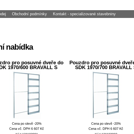
odej
Obchodní podmínky
Kontakt - specializované stavebniny
í nabídka
zdro pro posuvné dveře do
Pouzdro pro posuvné dveř
DK 1970/600 BRAVALL S
SDK 1970/700 BRAVALL 
Cena po slevě -20%
Cena po slevě -20%
Cena
vč. DPH
6 607
Kč
Cena
vč. DPH
6 607
Kč