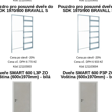
Kód 121103001
Kód 121103002
zdro pro posuvné dveře do
Pouzdro pro posuvné dveř
DK 1970/800 BRAVALL S
SDK 1970/900 BRAVALL 
Cena po slevě -20%
Cena po slevě -20%
Cena
vč. DPH
6 770
Kč
Cena
vč. DPH
6 933
Kč
Kód 121103003
Kód 121103004
veře SMART 600 L3P ZO
Dveře SMART 600 P3P Z
ština (600x1970mm) - bílá
Voština (600x1970mm) - b