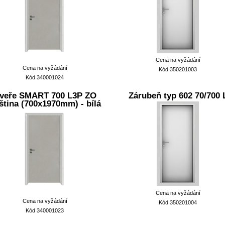
Cena na vyžádání
Cena na vyžádání
Kód 350201003
Kód 340001024
veře SMART 700 L3P ZO
Zárubeň typ 602 70/700 
ština (700x1970mm) - bílá
Cena na vyžádání
Cena na vyžádání
Kód 350201004
Kód 340001023