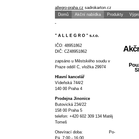
allegro-praha.cz
sadrokarton.cz
Domů
Akční nabídka
Produkty
Výpr
" A L L E G R O " s.r.o.
IČO: 48951862
Akčn
DIČ: CZ48951862
zapsáno u Městského soudu v
Pou
Praze oddíl C, vložka 29974
S
Hlavní kancelář
Vídeňská 744/2
140 00 Praha 4
P
rodejna Jinonice
Butovická 234/22
158 00 Praha 5
telefon: +420 602 309 134 Matěj
Tomeš
Otevírací doba: Po-
Pá 7:00 - 16:00