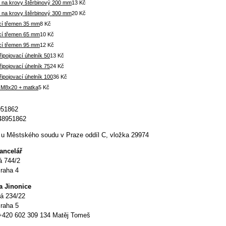
 na krovy štěrbinový 200 mm
13 Kč
 na krovy štěrbinový 300 mm
20 Kč
cí třemen 35 mm
8 Kč
cí třemen 65 mm
10 Kč
cí třemen 95 mm
12 Kč
řipojovací úhelník 50
13 Kč
řipojovací úhelník 75
24 Kč
řipojovací úhelník 100
36 Kč
 M8x20 + matka
5 Kč
951862
48951862
u Městského soudu v Praze oddíl C, vložka 29974
kancelář
á 744/2
raha 4
a Jinonice
á 234/22
raha 5
 +420 602 309 134 Matěj Tomeš