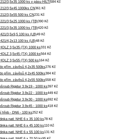
 212/3,5x35 1000 ks v pásu HILTI
584 Kč
 212/3,5x45 1000ks CN
361 Kč
 212/3,5x55 500 ks CN
231 Kč
 221/3,5x25 1000 ks (TB)
390 Kč
 221/3,5x35 1000 ks (TB)
420 Kč
421/3,5x9,5 100 ks (LB)
49 Kč
 421/4,2x13 100 ks (LB)
48 Kč
 HOLZ 3,5x35 (TX) 1000 ks
331 Kč
 HOLZ 3,5x45 (TX) 1000 ks
564 Kč
 HOLZ 3,5x55 (TX) 500 ks
164 Kč
 do přím. závěsů 4,2x35 500ks
276 Kč
 do přím. závěsů 4,2x45 500ks
384 Kč
 do přím. závěsů 4,2x55 500ks
558 Kč
šroub Rigidur 3.9x19 - 1000 ks
397 Kč
šroub Rigidur 3.9x22 - 1000 ks
449 Kč
šroub Rigidur 3.9x30 - 1000 ks
692 Kč
šroub Rigidur 3.9x45 - 1000 ks
418 Kč
í hřeb - DN6 - 100 ks
252 Kč
inka natl. NHE 6 x 35 100 ks
78 Kč
inka natl. NHE 6 x 45 100 ks
110 Kč
inka natl. NHE 6 x 55 100 ks
131 Kč
inka natl. NHE 6 x 70 50 ks
95 Kč