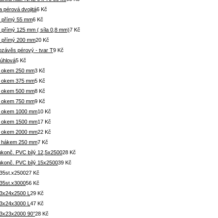
 pérová dvojitá
6 Kč
 přímý 55 mm
6 Kč
 přímý 125 mm ( síla 0,8 mm)
7 Kč
 přímý 200 mm
20 Kč
ozávěs pérový - tvar T
9 Kč
 úhlová
5 Kč
s okem 250 mm
3 Kč
s okem 375 mm
5 Kč
s okem 500 mm
8 Kč
s okem 750 mm
9 Kč
s okem 1000 mm
10 Kč
s okem 1500 mm
17 Kč
s okem 2000 mm
22 Kč
s hákem 250 mm
7 Kč
 ukonč. PVC bílý 12,5x2500
28 Kč
 ukonč. PVC bílý 15x2500
39 Kč
35st.x2500
27 Kč
35st.x3000
56 Kč
3x24x2500 L
29 Kč
3x24x3000 L
47 Kč
3x23x2000 90°
28 Kč