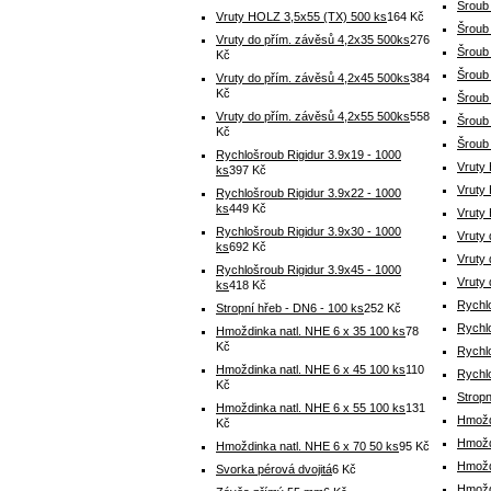
Šroub
Vruty HOLZ 3,5x55 (TX) 500 ks
164 Kč
Šroub
Vruty do přím. závěsů 4,2x35 500ks
276
Šroub
Kč
Šroub
Vruty do přím. závěsů 4,2x45 500ks
384
Kč
Šroub
Vruty do přím. závěsů 4,2x55 500ks
558
Šroub 
Kč
Šroub
Rychlošroub Rigidur 3.9x19 - 1000
Vruty
ks
397 Kč
Vruty
Rychlošroub Rigidur 3.9x22 - 1000
ks
449 Kč
Vruty
Rychlošroub Rigidur 3.9x30 - 1000
Vruty
ks
692 Kč
Vruty
Rychlošroub Rigidur 3.9x45 - 1000
Vruty
ks
418 Kč
Rychlo
Stropní hřeb - DN6 - 100 ks
252 Kč
Rychlo
Hmoždinka natl. NHE 6 x 35 100 ks
78
Kč
Rychlo
Hmoždinka natl. NHE 6 x 45 100 ks
110
Rychlo
Kč
Stropn
Hmoždinka natl. NHE 6 x 55 100 ks
131
Hmožd
Kč
Hmožd
Hmoždinka natl. NHE 6 x 70 50 ks
95 Kč
Hmožd
Svorka pérová dvojitá
6 Kč
Hmožd