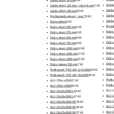
Závěs přímý 55 mm
6 Kč
Svorka
Závěs přímý 125 mm ( síla 0,8 mm)
7 Kč
Závěs
Závěs přímý 200 mm
20 Kč
Závěs
Rychlozávěs pérový - tvar T
9 Kč
Závěs
Kotva úhlová
5 Kč
Rychl
Drát s okem 250 mm
3 Kč
Kotva
Drát s okem 375 mm
5 Kč
Drát 
Drát s okem 500 mm
8 Kč
Drát 
Drát s okem 750 mm
9 Kč
Drát 
Drát s okem 1000 mm
10 Kč
Drát 
Drát s okem 1500 mm
17 Kč
Drát 
Drát s okem 2000 mm
22 Kč
Drát 
Drát s hákem 250 mm
7 Kč
Drát 
Profil ukonč. PVC bílý 12,5x2500
28 Kč
Drát 
Profil ukonč. PVC bílý 15x2500
39 Kč
Profil
ALU 135st.x2500
27 Kč
Profil
ALU 135st.x3000
56 Kč
ALU 1
ALU 13x24x2500 L
29 Kč
ALU 1
ALU 13x24x3000 L
47 Kč
ALU 1
ALU 23x23x2000 90°
28 Kč
ALU 1
ALU 23x23x2500 90°
30 Kč
ALU 2
ALU 23x23x3000 90°
37 Kč