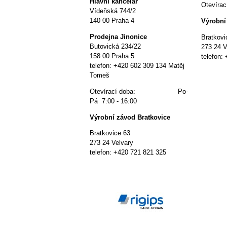
Hlavní kancelář
Otevír
Vídeňská 744/2
140 00 Praha 4
Výrobní
P
rodejna Jinonice
Bratkovi
Butovická 234/22
273 24 V
158 00 Praha 5
telefon:
telefon: +420 602 309 134 Matěj
Tomeš
Otevírací doba: Po-
Pá 7:00 - 16:00
Výrobní závod Bratkovice
Bratkovice 63
273 24 Velvary
telefon: +420 721 821 325