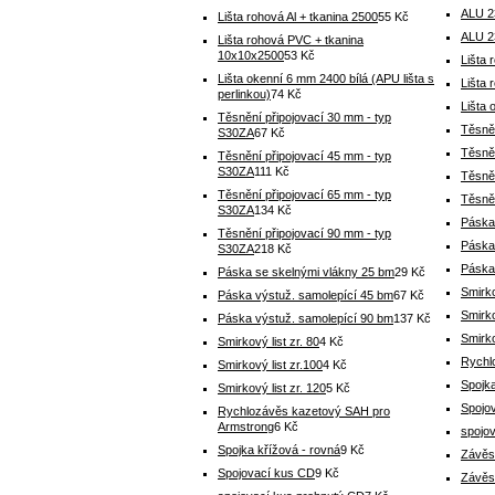
ALU 2
Lišta rohová Al + tkanina 2500
55 Kč
ALU 2
Lišta rohová PVC + tkanina
10x10x2500
53 Kč
Lišta 
Lišta okenní 6 mm 2400 bílá (APU lišta s
Lišta
perlinkou)
74 Kč
Lišta 
Těsnění připojovací 30 mm - typ
Těsně
S30ZA
67 Kč
Těsně
Těsnění připojovací 45 mm - typ
S30ZA
111 Kč
Těsně
Těsnění připojovací 65 mm - typ
Těsně
S30ZA
134 Kč
Páska
Těsnění připojovací 90 mm - typ
Páska
S30ZA
218 Kč
Páska
Páska se skelnými vlákny 25 bm
29 Kč
Smirko
Páska výstuž. samolepící 45 bm
67 Kč
Smirko
Páska výstuž. samolepící 90 bm
137 Kč
Smirko
Smirkový list zr. 80
4 Kč
Rychl
Smirkový list zr.100
4 Kč
Spojka
Smirkový list zr. 120
5 Kč
Spojo
Rychlozávěs kazetový SAH pro
Armstrong
6 Kč
spojo
Spojka křížová - rovná
9 Kč
Závěs
Spojovací kus CD
9 Kč
Závěs