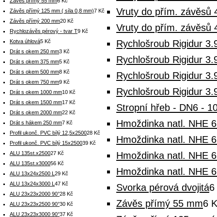
Závěs přímý 55 mm
6 Kč
Vruty do přím. závěsů 
Závěs přímý 125 mm ( síla 0,8 mm)
7 Kč
Závěs přímý 200 mm
20 Kč
Vruty do přím. závěsů 
Rychlozávěs pérový - tvar T
9 Kč
Kotva úhlová
5 Kč
Rychlošroub Rigidur 3.
Drát s okem 250 mm
3 Kč
Rychlošroub Rigidur 3.
Drát s okem 375 mm
5 Kč
Drát s okem 500 mm
8 Kč
Rychlošroub Rigidur 3.
Drát s okem 750 mm
9 Kč
Rychlošroub Rigidur 3.
Drát s okem 1000 mm
10 Kč
Drát s okem 1500 mm
17 Kč
Stropní hřeb - DN6 - 1
Drát s okem 2000 mm
22 Kč
Hmoždinka natl. NHE 6
Drát s hákem 250 mm
7 Kč
Profil ukonč. PVC bílý 12,5x2500
28 Kč
Hmoždinka natl. NHE 6
Profil ukonč. PVC bílý 15x2500
39 Kč
ALU 135st.x2500
27 Kč
Hmoždinka natl. NHE 6
ALU 135st.x3000
56 Kč
Hmoždinka natl. NHE 6
ALU 13x24x2500 L
29 Kč
ALU 13x24x3000 L
47 Kč
Svorka pérová dvojitá
6
ALU 23x23x2000 90°
28 Kč
Závěs přímý 55 mm
6 
ALU 23x23x2500 90°
30 Kč
ALU 23x23x3000 90°
37 Kč