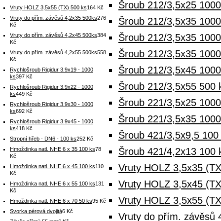
Šroub 212/3,5x25 1000
Vruty HOLZ 3,5x55 (TX) 500 ks
164 Kč
Vruty do přím. závěsů 4,2x35 500ks
276
Šroub 212/3,5x35 1000
Kč
Vruty do přím. závěsů 4,2x45 500ks
384
Šroub 212/3,5x35 100
Kč
Šroub 212/3,5x35 1000
Vruty do přím. závěsů 4,2x55 500ks
558
Kč
Šroub 212/3,5x45 100
Rychlošroub Rigidur 3.9x19 - 1000
ks
397 Kč
Šroub 212/3,5x55 500 
Rychlošroub Rigidur 3.9x22 - 1000
ks
449 Kč
Šroub 221/3,5x25 1000
Rychlošroub Rigidur 3.9x30 - 1000
ks
692 Kč
Šroub 221/3,5x35 1000
Rychlošroub Rigidur 3.9x45 - 1000
ks
418 Kč
Šroub 421/3,5x9,5 100 
Stropní hřeb - DN6 - 100 ks
252 Kč
Hmoždinka natl. NHE 6 x 35 100 ks
78
Šroub 421/4,2x13 100 
Kč
Vruty HOLZ 3,5x35 (TX
Hmoždinka natl. NHE 6 x 45 100 ks
110
Kč
Vruty HOLZ 3,5x45 (TX
Hmoždinka natl. NHE 6 x 55 100 ks
131
Kč
Vruty HOLZ 3,5x55 (TX
Hmoždinka natl. NHE 6 x 70 50 ks
95 Kč
Svorka pérová dvojitá
6 Kč
Vruty do přím. závěsů 