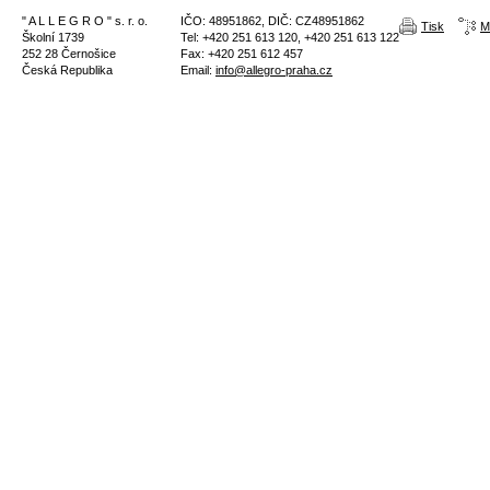
" A L L E G R O " s. r. o.
IČO: 48951862, DIČ: CZ48951862
Tisk
M
Školní 1739
Tel: +420 251 613 120, +420 251 613 122
252 28 Černošice
Fax: +420 251 612 457
Česká Republika
Email:
info@allegro-praha.cz