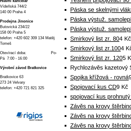
Těsnění připojovací 9
Hlavní kancelář
Vídeňská 744/2
Páska se skelnými vlá
140 00 Praha 4
Páska výstuž. samolep
P
rodejna Jinonice
Butovická 234/22
Páska výstuž. samolep
158 00 Praha 5
Smirkový list zr. 80
4 Kč
telefon: +420 602 309 134 Matěj
Tomeš
Smirkový list zr.100
4 K
Otevírací doba: Po-
Smirkový list zr. 120
5 
Pá 7:00 - 16:00
Rychlozávěs kazetový 
Výrobní závod Bratkovice
Spojka křížová - rovná
Bratkovice 63
273 24 Velvary
Spojovací kus CD
9 Kč
telefon: +420 721 821 325
spojovací kus prohnut
Závěs na krovy štěrbi
Závěs na krovy štěrbi
Závěs na krovy štěrbi