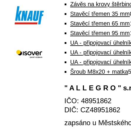
Závěs na krovy štěrbi
Stavěcí třemen 35 mm
Stavěcí třemen 65 mm
Stavěcí třemen 95 mm
UA - připojovací úhelní
UA - připojovací úhelní
UA - připojovací úhelní
Šroub M8x20 + matka
5
" A L L E G R O " s.r
IČO: 48951862
DIČ: CZ48951862
zapsáno u Městského 