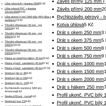
Závěs přímý 125 mm ( 
Lišta rohová Al + tkanina 2500
55 Kč
Závěs přímý 200 mm
2
Lišta rohová PVC + tkanina
10x10x2500
53 Kč
Rychlozávěs pérový - t
Lišta okenní 6 mm 2400 bílá (APU lišta s
perlinkou)
74 Kč
Kotva úhlová
5 Kč
Těsnění připojovací 30 mm - typ
S30ZA
67 Kč
Drát s okem 250 mm
3 
Těsnění připojovací 45 mm - typ
S30ZA
111 Kč
Drát s okem 375 mm
5 
Těsnění připojovací 65 mm - typ
S30ZA
134 Kč
Drát s okem 500 mm
8 
Těsnění připojovací 90 mm - typ
S30ZA
218 Kč
Drát s okem 750 mm
9 
Páska se skelnými vlákny 25 bm
29 Kč
Drát s okem 1000 mm
Páska výstuž. samolepící 45 bm
67 Kč
Páska výstuž. samolepící 90 bm
137 Kč
Drát s okem 1500 mm
Smirkový list zr. 80
4 Kč
Smirkový list zr.100
4 Kč
Drát s okem 2000 mm
Smirkový list zr. 120
5 Kč
Drát s hákem 250 mm
Rychlozávěs kazetový SAH pro
Armstrong
6 Kč
Profil ukonč. PVC bílý
Spojka křížová - rovná
9 Kč
Spojovací kus CD
9 Kč
Profil ukonč. PVC bílý