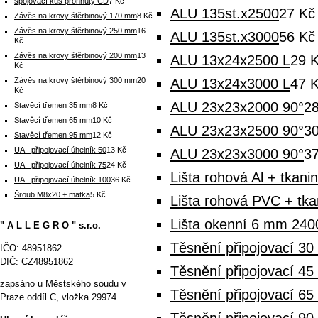
spojovací kus prohnutý CD
7 Kč
ALU 135st.x2500
27 Kč
Závěs na krovy štěrbinový 170 mm
8 Kč
Závěs na krovy štěrbinový 250 mm
16
ALU 135st.x3000
56 Kč
Kč
Závěs na krovy štěrbinový 200 mm
13
ALU 13x24x2500 L
29 
Kč
Závěs na krovy štěrbinový 300 mm
20
ALU 13x24x3000 L
47 
Kč
ALU 23x23x2000 90°
2
Stavěcí třemen 35 mm
8 Kč
Stavěcí třemen 65 mm
10 Kč
ALU 23x23x2500 90°
3
Stavěcí třemen 95 mm
12 Kč
UA - připojovací úhelník 50
13 Kč
ALU 23x23x3000 90°
3
UA - připojovací úhelník 75
24 Kč
Lišta rohová Al + tkani
UA - připojovací úhelník 100
36 Kč
Šroub M8x20 + matka
5 Kč
Lišta rohová PVC + tk
Lišta okenní 6 mm 2400 
" A L L E G R O " s.r.o.
Těsnění připojovací 3
IČO: 48951862
DIČ: CZ48951862
Těsnění připojovací 4
zapsáno u Městského soudu v
Těsnění připojovací 6
Praze oddíl C, vložka 29974