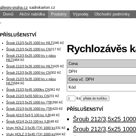
allegro-praha.cz
sadrokarton.cz
Domů
Akční nabídka
Produkty
Výprodej
Obchodní podmínky
PŘÍSLUŠENSTVÍ
Šroub 212/3,5x25 1000 ks HILTI
345 Kč
Rychlozávěs k
Šroub 212/3,5x25 1000 ks CN
217 Kč
Šroub 212/3,5x25 1000 ks v pásu
HILTI
484 Kč
Cena
Šroub 212/3,5x35 1000 ks HILTI
425 Kč
DPH
Šroub 212/3,5x35 1000 ks CN
302 Kč
Šroub 212/3,5x35 1000 ks v pásu
Cena
vč. DPH
HILTI
584 Kč
Kód
Šroub 212/3,5x45 1000ks CN
361 Kč
Šroub 212/3,5x55 500 ks CN
231 Kč
ks
Šroub 221/3,5x25 1000 ks (TB)
390 Kč
PŘÍSLUŠENSTVÍ
Šroub 221/3,5x35 1000 ks (TB)
420 Kč
Šroub 421/3,5x9,5 100 ks (LB)
49 Kč
Šroub 212/3,5x25 1000
Šroub 421/4,2x13 100 ks (LB)
48 Kč
Šroub 212/3,5x25 100
Vruty HOLZ 3,5x35 (TX) 1000 ks
331 Kč
Vruty HOLZ 3,5x45 (TX) 1000 ks
564 Kč