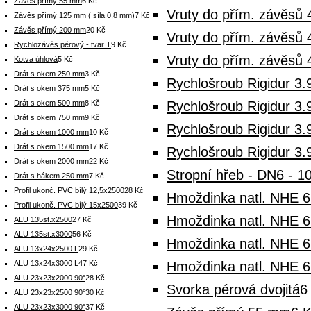
Závěs přímý 55 mm
6 Kč
Vruty do přím. závěsů 
Závěs přímý 125 mm ( síla 0,8 mm)
7 Kč
Závěs přímý 200 mm
20 Kč
Vruty do přím. závěsů 
Rychlozávěs pérový - tvar T
9 Kč
Vruty do přím. závěsů 
Kotva úhlová
5 Kč
Drát s okem 250 mm
3 Kč
Rychlošroub Rigidur 3.
Drát s okem 375 mm
5 Kč
Drát s okem 500 mm
8 Kč
Rychlošroub Rigidur 3.
Drát s okem 750 mm
9 Kč
Rychlošroub Rigidur 3.
Drát s okem 1000 mm
10 Kč
Drát s okem 1500 mm
17 Kč
Rychlošroub Rigidur 3.
Drát s okem 2000 mm
22 Kč
Stropní hřeb - DN6 - 1
Drát s hákem 250 mm
7 Kč
Profil ukonč. PVC bílý 12,5x2500
28 Kč
Hmoždinka natl. NHE 6
Profil ukonč. PVC bílý 15x2500
39 Kč
Hmoždinka natl. NHE 6
ALU 135st.x2500
27 Kč
ALU 135st.x3000
56 Kč
Hmoždinka natl. NHE 6
ALU 13x24x2500 L
29 Kč
ALU 13x24x3000 L
47 Kč
Hmoždinka natl. NHE 6
ALU 23x23x2000 90°
28 Kč
Svorka pérová dvojitá
6
ALU 23x23x2500 90°
30 Kč
ALU 23x23x3000 90°
37 Kč