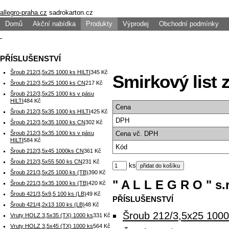
allegro-praha.cz
sadrokarton.cz
Domů
Akční nabídka
Produkty
Výprodej
Obchodní podmínky
PŘÍSLUŠENSTVÍ
Šroub 212/3,5x25 1000 ks HILTI
345 Kč
Smirkový list z
Šroub 212/3,5x25 1000 ks CN
217 Kč
Šroub 212/3,5x25 1000 ks v pásu
HILTI
484 Kč
Cena
Šroub 212/3,5x35 1000 ks HILTI
425 Kč
DPH
Šroub 212/3,5x35 1000 ks CN
302 Kč
Šroub 212/3,5x35 1000 ks v pásu
Cena
vč. DPH
HILTI
584 Kč
Kód
Šroub 212/3,5x45 1000ks CN
361 Kč
Šroub 212/3,5x55 500 ks CN
231 Kč
ks
Šroub 221/3,5x25 1000 ks (TB)
390 Kč
" A L L E G R O " s.r
Šroub 221/3,5x35 1000 ks (TB)
420 Kč
Šroub 421/3,5x9,5 100 ks (LB)
49 Kč
PŘÍSLUŠENSTVÍ
Šroub 421/4,2x13 100 ks (LB)
48 Kč
Šroub 212/3,5x25 1000
Vruty HOLZ 3,5x35 (TX) 1000 ks
331 Kč
Vruty HOLZ 3,5x45 (TX) 1000 ks
564 Kč