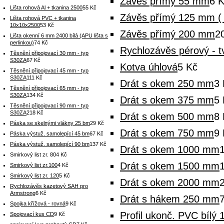
Závěs přímý 55 mm
6 
Lišta rohová Al + tkanina 2500
55 Kč
Závěs přímý 125 mm ( 
Lišta rohová PVC + tkanina
10x10x2500
53 Kč
Závěs přímý 200 mm
2
Lišta okenní 6 mm 2400 bílá (APU lišta s
perlinkou)
74 Kč
Rychlozávěs pérový - t
Těsnění připojovací 30 mm - typ
S30ZA
67 Kč
Kotva úhlová
5 Kč
Těsnění připojovací 45 mm - typ
S30ZA
111 Kč
Drát s okem 250 mm
3 
Těsnění připojovací 65 mm - typ
S30ZA
134 Kč
Drát s okem 375 mm
5 
Těsnění připojovací 90 mm - typ
S30ZA
218 Kč
Drát s okem 500 mm
8 
Páska se skelnými vlákny 25 bm
29 Kč
Drát s okem 750 mm
9 
Páska výstuž. samolepící 45 bm
67 Kč
Páska výstuž. samolepící 90 bm
137 Kč
Drát s okem 1000 mm
Smirkový list zr. 80
4 Kč
Drát s okem 1500 mm
Smirkový list zr.100
4 Kč
Smirkový list zr. 120
5 Kč
Drát s okem 2000 mm
Rychlozávěs kazetový SAH pro
Armstrong
6 Kč
Drát s hákem 250 mm
Spojka křížová - rovná
9 Kč
Profil ukonč. PVC bílý
Spojovací kus CD
9 Kč