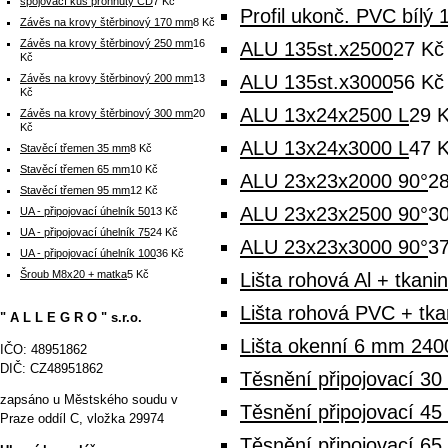
spojovací kus prohnutý CD
7 Kč
Profil ukonč. PVC bílý
Závěs na krovy štěrbinový 170 mm
8 Kč
Závěs na krovy štěrbinový 250 mm
16
ALU 135st.x2500
27 Kč
Kč
ALU 135st.x3000
56 Kč
Závěs na krovy štěrbinový 200 mm
13
Kč
ALU 13x24x2500 L
29 
Závěs na krovy štěrbinový 300 mm
20
Kč
ALU 13x24x3000 L
47 
Stavěcí třemen 35 mm
8 Kč
Stavěcí třemen 65 mm
10 Kč
ALU 23x23x2000 90°
2
Stavěcí třemen 95 mm
12 Kč
ALU 23x23x2500 90°
3
UA - připojovací úhelník 50
13 Kč
UA - připojovací úhelník 75
24 Kč
ALU 23x23x3000 90°
3
UA - připojovací úhelník 100
36 Kč
Šroub M8x20 + matka
5 Kč
Lišta rohová Al + tkani
Lišta rohová PVC + tk
" A L L E G R O " s.r.o.
Lišta okenní 6 mm 2400 
IČO: 48951862
DIČ: CZ48951862
Těsnění připojovací 3
zapsáno u Městského soudu v
Těsnění připojovací 4
Praze oddíl C, vložka 29974
Těsnění připojovací 6