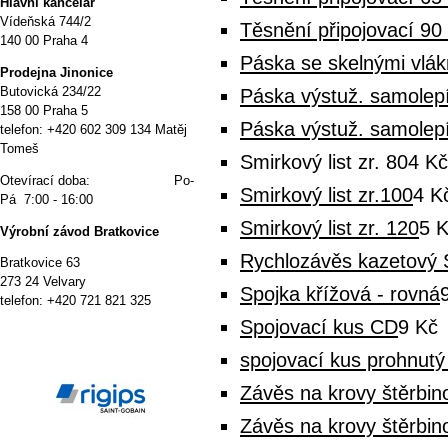
Hlavní kancelář
Vídeňská 744/2
Těsnění připojovací 9
140 00 Praha 4
Páska se skelnými vlá
P
rodejna Jinonice
Butovická 234/22
Páska výstuž. samolep
158 00 Praha 5
Páska výstuž. samolep
telefon: +420 602 309 134 Matěj
Tomeš
Smirkový list zr. 80
4 Kč
Otevírací doba: Po-
Smirkový list zr.100
4 K
Pá 7:00 - 16:00
Smirkový list zr. 120
5 
Výrobní závod Bratkovice
Rychlozávěs kazetový 
Bratkovice 63
273 24 Velvary
Spojka křížová - rovná
telefon: +420 721 821 325
Spojovací kus CD
9 Kč
spojovací kus prohnut
Závěs na krovy štěrbi
Závěs na krovy štěrbi