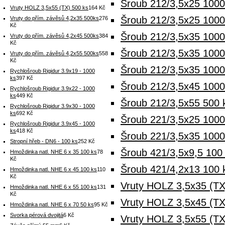
Šroub 212/3,5x25 100
Vruty HOLZ 3,5x55 (TX) 500 ks
164 Kč
Šroub 212/3,5x25 1000
Vruty do přím. závěsů 4,2x35 500ks
276
Kč
Šroub 212/3,5x35 1000
Vruty do přím. závěsů 4,2x45 500ks
384
Kč
Šroub 212/3,5x35 100
Vruty do přím. závěsů 4,2x55 500ks
558
Kč
Šroub 212/3,5x35 1000
Rychlošroub Rigidur 3.9x19 - 1000
ks
397 Kč
Šroub 212/3,5x45 100
Rychlošroub Rigidur 3.9x22 - 1000
ks
449 Kč
Šroub 212/3,5x55 500 
Rychlošroub Rigidur 3.9x30 - 1000
ks
692 Kč
Šroub 221/3,5x25 1000
Rychlošroub Rigidur 3.9x45 - 1000
ks
418 Kč
Šroub 221/3,5x35 1000
Stropní hřeb - DN6 - 100 ks
252 Kč
Šroub 421/3,5x9,5 100 
Hmoždinka natl. NHE 6 x 35 100 ks
78
Kč
Šroub 421/4,2x13 100 
Hmoždinka natl. NHE 6 x 45 100 ks
110
Kč
Vruty HOLZ 3,5x35 (TX
Hmoždinka natl. NHE 6 x 55 100 ks
131
Kč
Vruty HOLZ 3,5x45 (TX
Hmoždinka natl. NHE 6 x 70 50 ks
95 Kč
Svorka pérová dvojitá
6 Kč
Vruty HOLZ 3,5x55 (TX