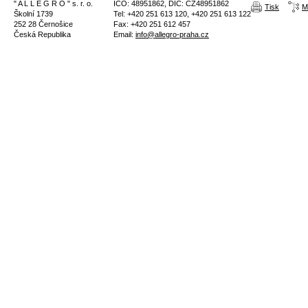
" A L L E G R O " s. r. o.
IČO: 48951862, DIČ: CZ48951862
Tisk
M
Školní 1739
Tel: +420 251 613 120, +420 251 613 122
252 28 Černošice
Fax: +420 251 612 457
Česká Republika
Email:
info@allegro-praha.cz