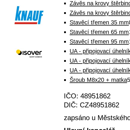
Závěs na krovy štěrbi
Závěs na krovy štěrbi
Stavěcí třemen 35 mm
Stavěcí třemen 65 mm
Stavěcí třemen 95 mm
UA - připojovací úhelní
UA - připojovací úhelní
UA - připojovací úhelní
Šroub M8x20 + matka
5
IČO: 48951862
DIČ: CZ48951862
zapsáno u Městského 