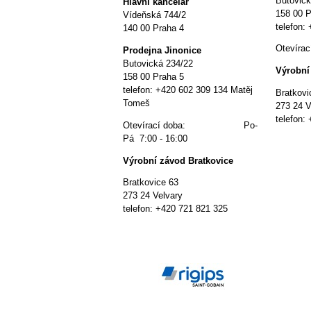
Butovick
Hlavní kancelář
158 00 P
Vídeňská 744/2
telefon:
140 00 Praha 4
Otevír
P
rodejna Jinonice
Butovická 234/22
Výrobní
158 00 Praha 5
telefon: +420 602 309 134 Matěj
Bratkovi
Tomeš
273 24 V
telefon:
Otevírací doba: Po-
Pá 7:00 - 16:00
Výrobní závod Bratkovice
Bratkovice 63
273 24 Velvary
telefon: +420 721 821 325