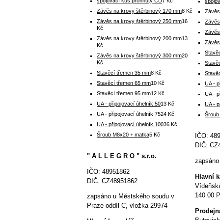
spojovací kus prohnutý CD
7 Kč
spojo
Závěs na krovy štěrbinový 170 mm
8 Kč
Závěs
Závěs na krovy štěrbinový 250 mm
16
Závěs
Kč
Závěs
Závěs na krovy štěrbinový 200 mm
13
Závěs
Kč
Stavě
Závěs na krovy štěrbinový 300 mm
20
Kč
Stavě
Stavěcí třemen 35 mm
8 Kč
Stavě
Stavěcí třemen 65 mm
10 Kč
UA - p
Stavěcí třemen 95 mm
12 Kč
UA - p
UA - připojovací úhelník 50
13 Kč
UA - p
UA - připojovací úhelník 75
24 Kč
Šroub
UA - připojovací úhelník 100
36 Kč
Šroub M8x20 + matka
5 Kč
IČO: 48
DIČ: CZ
" A L L E G R O " s.r.o.
zapsáno 
IČO: 48951862
Hlavní 
DIČ: CZ48951862
Vídeňsk
140 00 P
zapsáno u Městského soudu v
Praze oddíl C, vložka 29974
P
rodejn