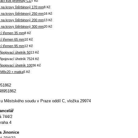
vací kus prohnutý CD
7 Kč
 na krovy štěrbinový 170 mm
8 Kč
 na krovy štěrbinový 250 mm
16 Kč
 na krovy štěrbinový 200 mm
13 Kč
 na krovy štěrbinový 300 mm
20 Kč
cí třemen 35 mm
8 Kč
cí třemen 65 mm
10 Kč
cí třemen 95 mm
12 Kč
řipojovací úhelník 50
13 Kč
řipojovací úhelník 75
24 Kč
řipojovací úhelník 100
36 Kč
 M8x20 + matka
5 Kč
951862
48951862
u Městského soudu v Praze oddíl C, vložka 29974
kancelář
á 744/2
raha 4
a Jinonice