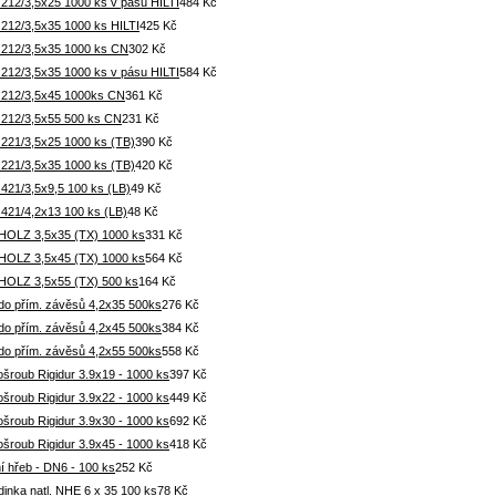
 212/3,5x25 1000 ks v pásu HILTI
484 Kč
 212/3,5x35 1000 ks HILTI
425 Kč
 212/3,5x35 1000 ks CN
302 Kč
 212/3,5x35 1000 ks v pásu HILTI
584 Kč
 212/3,5x45 1000ks CN
361 Kč
 212/3,5x55 500 ks CN
231 Kč
 221/3,5x25 1000 ks (TB)
390 Kč
 221/3,5x35 1000 ks (TB)
420 Kč
421/3,5x9,5 100 ks (LB)
49 Kč
 421/4,2x13 100 ks (LB)
48 Kč
 HOLZ 3,5x35 (TX) 1000 ks
331 Kč
 HOLZ 3,5x45 (TX) 1000 ks
564 Kč
 HOLZ 3,5x55 (TX) 500 ks
164 Kč
 do přím. závěsů 4,2x35 500ks
276 Kč
 do přím. závěsů 4,2x45 500ks
384 Kč
 do přím. závěsů 4,2x55 500ks
558 Kč
šroub Rigidur 3.9x19 - 1000 ks
397 Kč
šroub Rigidur 3.9x22 - 1000 ks
449 Kč
šroub Rigidur 3.9x30 - 1000 ks
692 Kč
šroub Rigidur 3.9x45 - 1000 ks
418 Kč
í hřeb - DN6 - 100 ks
252 Kč
inka natl. NHE 6 x 35 100 ks
78 Kč