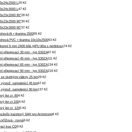
3x24x2500 L
29 Kč
3x24x3000 L
47 Kč
3x23x2000 90°
28 Kč
3x23x2500 90°
30 Kč
3x23x3000 90°
37 Kč
rohová Al + tkanina 2500
55 Kč
 rohová PVC + tkanina 10x10x2500
53 Kč
okenní 6 mm 2400 bílá (APU lišta s perlinkou)
74 Kč
ní připojovací 30 mm - typ S30ZA
67 Kč
ní připojovací 45 mm - typ S30ZA
111 Kč
ní připojovací 65 mm - typ S30ZA
134 Kč
ní připojovací 90 mm - typ S30ZA
218 Kč
 se skelnými vlákny 25 bm
29 Kč
 výstuž. samolepící 45 bm
67 Kč
 výstuž. samolepící 90 bm
137 Kč
vý list zr. 80
4 Kč
vý list zr.100
4 Kč
vý list zr. 120
5 Kč
ozávěs kazetový SAH pro Armstrong
6 Kč
 křížová - rovná
9 Kč
vací kus CD
9 Kč