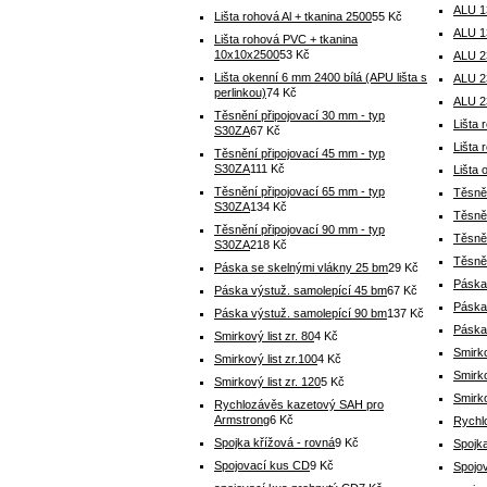
ALU 1
Lišta rohová Al + tkanina 2500
55 Kč
ALU 1
Lišta rohová PVC + tkanina
10x10x2500
53 Kč
ALU 2
Lišta okenní 6 mm 2400 bílá (APU lišta s
ALU 2
perlinkou)
74 Kč
ALU 2
Těsnění připojovací 30 mm - typ
Lišta 
S30ZA
67 Kč
Lišta
Těsnění připojovací 45 mm - typ
S30ZA
111 Kč
Lišta 
Těsnění připojovací 65 mm - typ
Těsně
S30ZA
134 Kč
Těsně
Těsnění připojovací 90 mm - typ
Těsně
S30ZA
218 Kč
Těsně
Páska se skelnými vlákny 25 bm
29 Kč
Páska
Páska výstuž. samolepící 45 bm
67 Kč
Páska
Páska výstuž. samolepící 90 bm
137 Kč
Páska
Smirkový list zr. 80
4 Kč
Smirko
Smirkový list zr.100
4 Kč
Smirko
Smirkový list zr. 120
5 Kč
Smirko
Rychlozávěs kazetový SAH pro
Armstrong
6 Kč
Rychl
Spojka křížová - rovná
9 Kč
Spojka
Spojovací kus CD
9 Kč
Spojo