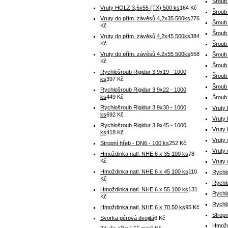
Šroub
Vruty HOLZ 3,5x55 (TX) 500 ks
164 Kč
Šroub
Vruty do přím. závěsů 4,2x35 500ks
276
Šroub
Kč
Šroub
Vruty do přím. závěsů 4,2x45 500ks
384
Kč
Šroub
Vruty do přím. závěsů 4,2x55 500ks
558
Šroub
Kč
Šroub
Rychlošroub Rigidur 3.9x19 - 1000
Šroub
ks
397 Kč
Šroub 
Rychlošroub Rigidur 3.9x22 - 1000
ks
449 Kč
Šroub
Rychlošroub Rigidur 3.9x30 - 1000
Vruty
ks
692 Kč
Vruty
Rychlošroub Rigidur 3.9x45 - 1000
Vruty
ks
418 Kč
Vruty
Stropní hřeb - DN6 - 100 ks
252 Kč
Vruty
Hmoždinka natl. NHE 6 x 35 100 ks
78
Kč
Vruty
Hmoždinka natl. NHE 6 x 45 100 ks
110
Rychlo
Kč
Rychlo
Hmoždinka natl. NHE 6 x 55 100 ks
131
Rychlo
Kč
Rychlo
Hmoždinka natl. NHE 6 x 70 50 ks
95 Kč
Stropn
Svorka pérová dvojitá
6 Kč
Hmožd