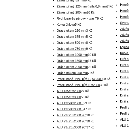
Závěs přímý 55 mm
6 Kč
Hmožd
Závěs přímý 125 mm ( síla 0,8 mm)
7 Kč
Hmožd
Závěs přímý 200 mm
20 Kč
Hmožd
Rychlozávěs pérový - tvar T
9 Kč
Svorka
Kotva úhlová
5 Kč
Závěs
Drát s okem 250 mm
3 Kč
Závěs
Drát s okem 375 mm
5 Kč
Závěs
Drát s okem 500 mm
8 Kč
Rychl
Drát s okem 750 mm
9 Kč
Kotva
Drát s okem 1000 mm
10 Kč
Drát 
Drát s okem 1500 mm
17 Kč
Drát 
Drát s okem 2000 mm
22 Kč
Drát 
Drát s hákem 250 mm
7 Kč
Drát 
Profil ukonč. PVC bílý 12,5x2500
28 Kč
Drát 
Profil ukonč. PVC bílý 15x2500
39 Kč
Drát 
ALU 135st.x2500
27 Kč
Drát 
ALU 135st.x3000
56 Kč
Drát 
ALU 13x24x2500 L
29 Kč
Profil
ALU 13x24x3000 L
47 Kč
Profil
ALU 23x23x2000 90°
28 Kč
ALU 1
ALU 23x23x2500 90°
30 Kč
ALU 1
ALU 23x23x3000 90°
37 Kč