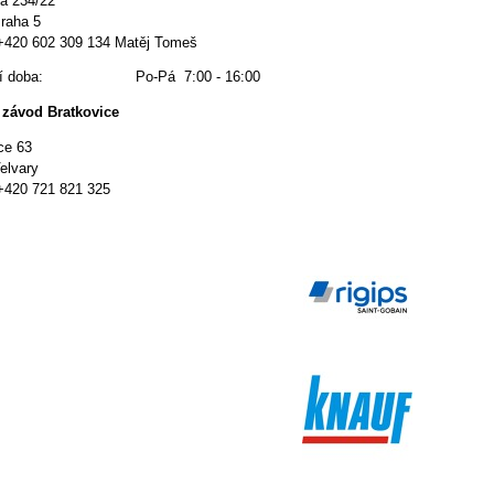
á 234/22
raha 5
 +420 602 309 134 Matěj Tomeš
ací doba: Po-Pá 7:00 - 16:00
 závod Bratkovice
ce 63
elvary
 +420 721 821 325