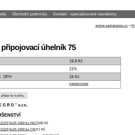
odej
Obchodní podmínky
Kontakt - specializované stavebniny
 připojovací úhelník 75
19,8 Kč
21%
č. DPH
24 Kč
040601006
E G R O " s.r.o.
UŠENSTVÍ
 212/3,5x25 1000 ks HILTI
345 Kč
 212/3,5x25 1000 ks CN
217 Kč