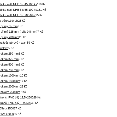
inka natl. NHE 6 x 45 100 ks
110 Kč
inka natl. NHE 6 x 55 100 ks
131 Kč
inka natl. NHE 6 x 70 50 ks
95 Kč
 pérová dvojitá
6 Kč
 přímý 55 mm
6 Kč
 přímý 125 mm ( síla 0,8 mm)
7 Kč
 přímý 200 mm
20 Kč
ozávěs pérový - tvar T
9 Kč
 úhlová
5 Kč
s okem 250 mm
3 Kč
s okem 375 mm
5 Kč
s okem 500 mm
8 Kč
s okem 750 mm
9 Kč
s okem 1000 mm
10 Kč
s okem 1500 mm
17 Kč
s okem 2000 mm
22 Kč
s hákem 250 mm
7 Kč
 ukonč. PVC bílý 12,5x2500
28 Kč
 ukonč. PVC bílý 15x2500
39 Kč
35st.x2500
27 Kč
35st.x3000
56 Kč