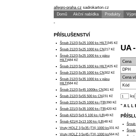
allegro-praha.cz
sadrokarton.cz
Domů
Akční nabídka
Produkty
Výpr
PŘÍSLUŠENSTVÍ
Šroub 212/3,5x25 1000 ks HILTI
345 Kč
UA -
Šroub 212/3,5x25 1000 ks CN
217 Kč
Šroub 212/3,5x25 1000 ks v pásu
HILTI
484 Kč
Cena
Šroub 212/3,5x35 1000 ks HILTI
425 Kč
DPH
Šroub 212/3,5x35 1000 ks CN
302 Kč
Cena
v
Šroub 212/3,5x35 1000 ks v pásu
HILTI
584 Kč
Kód
Šroub 212/3,5x45 1000ks CN
361 Kč
ks
Šroub 212/3,5x55 500 ks CN
231 Kč
Šroub 221/3,5x25 1000 ks (TB)
390 Kč
" A L L 
Šroub 221/3,5x35 1000 ks (TB)
420 Kč
Šroub 421/3,5x9,5 100 ks (LB)
49 Kč
PŘÍSL
Šroub 421/4,2x13 100 ks (LB)
48 Kč
Šroub
Vruty HOLZ 3,5x35 (TX) 1000 ks
331 Kč
Šroub
Vruty HOLZ 3,5x45 (TX) 1000 ks
564 Kč