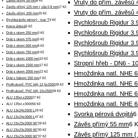
Závěs přímý 55 mm
6 Kč
Vruty do přím. závěsů 
Závěs přímý 125 mm ( síla 0,8 mm)
7 Kč
Vruty do přím. závěsů 
Závěs přímý 200 mm
20 Kč
Rychlozávěs pérový - tvar T
9 Kč
Rychlošroub Rigidur 3.
Kotva úhlová
5 Kč
Rychlošroub Rigidur 3.
Drát s okem 250 mm
3 Kč
Drát s okem 375 mm
5 Kč
Rychlošroub Rigidur 3.
Drát s okem 500 mm
8 Kč
Rychlošroub Rigidur 3.
Drát s okem 750 mm
9 Kč
Drát s okem 1000 mm
10 Kč
Stropní hřeb - DN6 - 1
Drát s okem 1500 mm
17 Kč
Drát s okem 2000 mm
22 Kč
Hmoždinka natl. NHE 6
Drát s hákem 250 mm
7 Kč
Hmoždinka natl. NHE 6
Profil ukonč. PVC bílý 12,5x2500
28 Kč
Profil ukonč. PVC bílý 15x2500
39 Kč
Hmoždinka natl. NHE 6
ALU 135st.x2500
27 Kč
Hmoždinka natl. NHE 6
ALU 135st.x3000
56 Kč
ALU 13x24x2500 L
29 Kč
Svorka pérová dvojitá
6
ALU 13x24x3000 L
47 Kč
Závěs přímý 55 mm
6 
ALU 23x23x2000 90°
28 Kč
ALU 23x23x2500 90°
30 Kč
Závěs přímý 125 mm ( 
ALU 23x23x3000 90°
37 Kč