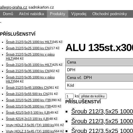
allegro-praha.cz
sadrokarton.cz
Domů
Akční nabídka
Produkty
Výprodej
Obchodní podmínky
PŘÍSLUŠENSTVÍ
Šroub 212/3,5x25 1000 ks HILTI
345 Kč
ALU 135st.x30
Šroub 212/3,5x25 1000 ks CN
217 Kč
Šroub 212/3,5x25 1000 ks v pásu
HILTI
484 Kč
Cena
Šroub 212/3,5x35 1000 ks HILTI
425 Kč
DPH
Šroub 212/3,5x35 1000 ks CN
302 Kč
Šroub 212/3,5x35 1000 ks v pásu
Cena
vč. DPH
HILTI
584 Kč
Kód
Šroub 212/3,5x45 1000ks CN
361 Kč
Šroub 212/3,5x55 500 ks CN
231 Kč
ks
Šroub 221/3,5x25 1000 ks (TB)
390 Kč
PŘÍSLUŠENSTVÍ
Šroub 221/3,5x35 1000 ks (TB)
420 Kč
Šroub 212/3,5x25 1000
Šroub 421/3,5x9,5 100 ks (LB)
49 Kč
Šroub 421/4,2x13 100 ks (LB)
48 Kč
Šroub 212/3,5x25 100
Vruty HOLZ 3,5x35 (TX) 1000 ks
331 Kč
Šroub 212/3,5x25 1000
Vruty HOLZ 3,5x45 (TX) 1000 ks
564 Kč