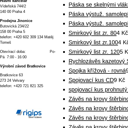
Hlavní kancelář
Páska se skelnými vlá
Vídeňská 744/2
140 00 Praha 4
Páska výstuž. samolep
P
rodejna Jinonice
Páska výstuž. samolep
Butovická 234/22
158 00 Praha 5
Smirkový list zr. 80
4 Kč
telefon: +420 602 309 134 Matěj
Smirkový list zr.100
4 K
Tomeš
Smirkový list zr. 120
5 
Otevírací doba: Po-
Pá 7:00 - 16:00
Rychlozávěs kazetový 
Výrobní závod Bratkovice
Spojka křížová - rovná
Bratkovice 63
Spojovací kus CD
9 Kč
273 24 Velvary
telefon: +420 721 821 325
spojovací kus prohnut
Závěs na krovy štěrbi
Závěs na krovy štěrbi
Závěs na krovy štěrbi
Závěs na krovy štěrbi