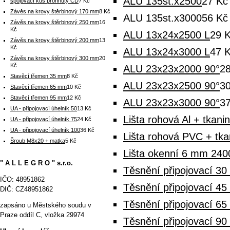
ALU 135st.x2500
27 Kč
spojovací kus prohnutý CD
7 Kč
Závěs na krovy štěrbinový 170 mm
8 Kč
ALU 135st.x3000
56 Kč
Závěs na krovy štěrbinový 250 mm
16
Kč
ALU 13x24x2500 L
29 
Závěs na krovy štěrbinový 200 mm
13
Kč
ALU 13x24x3000 L
47 
Závěs na krovy štěrbinový 300 mm
20
Kč
ALU 23x23x2000 90°
2
Stavěcí třemen 35 mm
8 Kč
ALU 23x23x2500 90°
3
Stavěcí třemen 65 mm
10 Kč
Stavěcí třemen 95 mm
12 Kč
ALU 23x23x3000 90°
3
UA - připojovací úhelník 50
13 Kč
Lišta rohová Al + tkani
UA - připojovací úhelník 75
24 Kč
UA - připojovací úhelník 100
36 Kč
Lišta rohová PVC + tk
Šroub M8x20 + matka
5 Kč
Lišta okenní 6 mm 2400 
" A L L E G R O " s.r.o.
Těsnění připojovací 3
IČO: 48951862
Těsnění připojovací 4
DIČ: CZ48951862
Těsnění připojovací 6
zapsáno u Městského soudu v
Praze oddíl C, vložka 29974
Těsnění připojovací 9