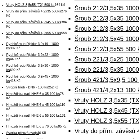
Vruty HOLZ 3,5x55 (TX) 500 ks
164 Kč
Šroub 212/3,5x35 1000
Vruty do přím. závěsů 4,2x35 500ks
276
Kč
Šroub 212/3,5x35 100
Vruty do přím. závěsů 4,2x45 500ks
384
Kč
Šroub 212/3,5x35 1000
Vruty do přím. závěsů 4,2x55 500ks
558
Kč
Šroub 212/3,5x45 100
Rychlošroub Rigidur 3.9x19 - 1000
Šroub 212/3,5x55 500 
ks
397 Kč
Rychlošroub Rigidur 3.9x22 - 1000
Šroub 221/3,5x25 1000
ks
449 Kč
Rychlošroub Rigidur 3.9x30 - 1000
Šroub 221/3,5x35 1000
ks
692 Kč
Rychlošroub Rigidur 3.9x45 - 1000
Šroub 421/3,5x9,5 100 
ks
418 Kč
Stropní hřeb - DN6 - 100 ks
252 Kč
Šroub 421/4,2x13 100 
Hmoždinka natl. NHE 6 x 35 100 ks
78
Kč
Vruty HOLZ 3,5x35 (TX
Hmoždinka natl. NHE 6 x 45 100 ks
110
Kč
Vruty HOLZ 3,5x45 (TX
Hmoždinka natl. NHE 6 x 55 100 ks
131
Vruty HOLZ 3,5x55 (TX
Kč
Hmoždinka natl. NHE 6 x 70 50 ks
95 Kč
Vruty do přím. závěsů 
Svorka pérová dvojitá
6 Kč