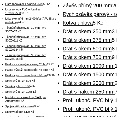
Lišta rohová Al + tkanina 2500
55 Kč
Závěs přímý 200 mm
2
Lišta rohová PVC + tkanina
Rychlozávěs pérový - t
10x10x2500
53 Kč
Lišta okenní 6 mm 2400 bílá (APU lišta s
Kotva úhlová
5 Kč
perlinkou)
74 Kč
Těsnění připojovací 30 mm - typ
Drát s okem 250 mm
3 
S30ZA
67 Kč
Těsnění připojovací 45 mm - typ
Drát s okem 375 mm
5 
S30ZA
111 Kč
Těsnění připojovací 65 mm - typ
Drát s okem 500 mm
8 
S30ZA
134 Kč
Těsnění připojovací 90 mm - typ
Drát s okem 750 mm
9 
S30ZA
218 Kč
Páska se skelnými vlákny 25 bm
29 Kč
Drát s okem 1000 mm
Páska výstuž. samolepící 45 bm
67 Kč
Drát s okem 1500 mm
Páska výstuž. samolepící 90 bm
137 Kč
Smirkový list zr. 80
4 Kč
Drát s okem 2000 mm
Smirkový list zr.100
4 Kč
Drát s hákem 250 mm
Smirkový list zr. 120
5 Kč
Rychlozávěs kazetový SAH pro
Profil ukonč. PVC bílý
Armstrong
6 Kč
Spojka křížová - rovná
9 Kč
Profil ukonč. PVC bílý
Spojovací kus CD
9 Kč