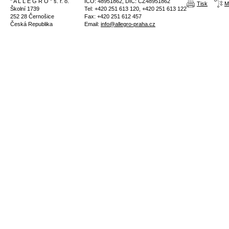
" A L L E G R O " s. r. o.
IČO: 48951862, DIČ: CZ48951862
Tisk
M
Školní 1739
Tel: +420 251 613 120, +420 251 613 122
252 28 Černošice
Fax: +420 251 612 457
Česká Republika
Email:
info@allegro-praha.cz