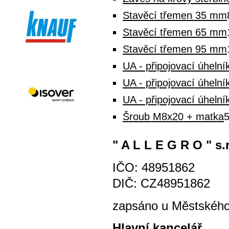
Stavěcí třemen 35 mm
Stavěcí třemen 65 mm
Stavěcí třemen 95 mm
UA - připojovací úhelní
UA - připojovací úhelní
UA - připojovací úhelní
Šroub M8x20 + matka
5
" A L L E G R O " s.r
IČO: 48951862
DIČ: CZ48951862
zapsáno u Městského 
Hlavní kancelář