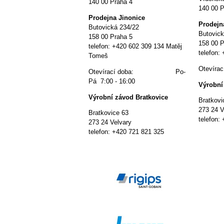
140 00 Praha 4
140 00 P
P
rodejna Jinonice
P
rodejn
Butovická 234/22
Butovick
158 00 Praha 5
158 00 P
telefon: +420 602 309 134 Matěj
telefon:
Tomeš
Otevír
Otevírací doba: Po-
Pá 7:00 - 16:00
Výrobní
Výrobní závod Bratkovice
Bratkovi
273 24 V
Bratkovice 63
telefon:
273 24 Velvary
telefon: +420 721 821 325