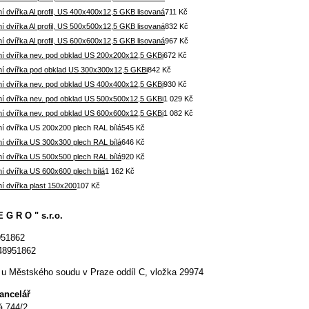
í dvířka Al profil, US 400x400x12,5 GKB lisovaná
711 Kč
í dvířka Al profil, US 500x500x12,5 GKB lisovaná
832 Kč
í dvířka Al profil, US 600x600x12,5 GKB lisovaná
967 Kč
ní dvířka nev. pod obklad US 200x200x12,5 GKBi
672 Kč
ní dvířka pod obklad US 300x300x12,5 GKBi
842 Kč
ní dvířka nev. pod obklad US 400x400x12,5 GKBi
930 Kč
ní dvířka nev. pod obklad US 500x500x12,5 GKBi
1 029 Kč
ní dvířka nev. pod obklad US 600x600x12,5 GKBi
1 082 Kč
ní dvířka US 200x200 plech RAL bílá
545 Kč
ní dvířka US 300x300 plech RAL bílá
646 Kč
ní dvířka US 500x500 plech RAL bílá
920 Kč
í dvířka US 600x600 plech bílá
1 162 Kč
í dvířka plast 150x200
107 Kč
E G R O " s.r.o.
951862
48951862
u Městského soudu v Praze oddíl C, vložka 29974
kancelář
á 744/2