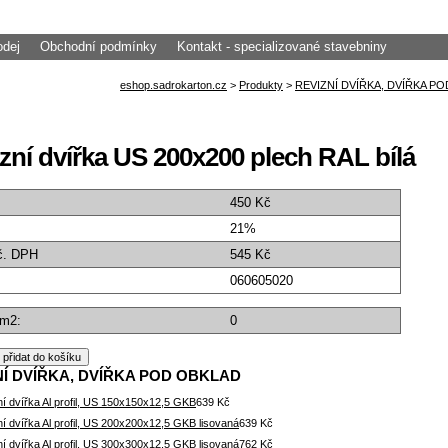
odej
Obchodní podmínky
Kontakt - specializované stavebniny
zní dvířka US 200x200 plech RAL bílá
450 Kč
21%
č. DPH
545 Kč
060605020
 m2:
0
NÍ DVÍŘKA, DVÍŘKA POD OBKLAD
í dvířka Al profil, US 150x150x12,5 GKB
639 Kč
í dvířka Al profil, US 200x200x12,5 GKB lisovaná
639 Kč
í dvířka Al profil, US 300x300x12,5 GKB lisovaná
762 Kč