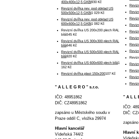
400x400x12,5 GKBi
930 Kč
Revizn
Revizní dvířka nev. pod obklad US
Revizn
500x500x12,5 GKBi
1 029 Kč
Revizn
Revizní dvířka nev. pod obklad US
600x600x12,5 GKBi
1 082 Kč
Reviz
Revizní dvířka US 200x200 plech RAL
Reviz
bílá
545 Kč
Reviz
Revizní dvířka US 300x300 plech RAL
Reviz
bílá
646 Kč
Reviz
Revizní dvířka US 500x500 plech RAL
bílá
920 Kč
Reviz
Revizní dvířka US 600x600 plech bílá
1
Reviz
162 Kč
Reviz
Revizní dvířka plast 150x200
107 Kč
Revizn
Revizn
" A L L E G R O " s.r.o.
IČO: 48951862
" A L L 
DIČ: CZ48951862
IČO: 48
zapsáno u Městského soudu v
DIČ: CZ
Praze oddíl C, vložka 29974
zapsáno 
Hlavní kancelář
Hlavní 
Vídeňská 744/2
Vídeňsk