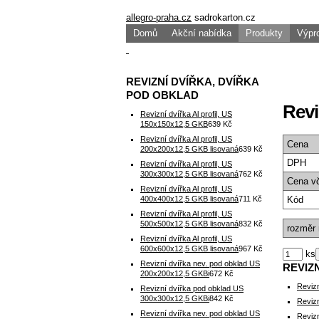
allegro-praha.cz
sadrokarton.cz
Domů
Akční nabídka
Produkty
Výpr
REVIZNÍ DVÍŘKA, DVÍŘKA
POD OBKLAD
Revi
Revizní dvířka Al profil, US
150x150x12,5 GKB
639 Kč
Revizní dvířka Al profil, US
Cena
200x200x12,5 GKB lisovaná
639 Kč
DPH
Revizní dvířka Al profil, US
300x300x12,5 GKB lisovaná
762 Kč
Cena
v
Revizní dvířka Al profil, US
400x400x12,5 GKB lisovaná
711 Kč
Kód
Revizní dvířka Al profil, US
500x500x12,5 GKB lisovaná
832 Kč
rozměr
Revizní dvířka Al profil, US
600x600x12,5 GKB lisovaná
967 Kč
ks
Revizní dvířka nev. pod obklad US
REVIZ
200x200x12,5 GKBi
672 Kč
Revizn
Revizní dvířka pod obklad US
300x300x12,5 GKBi
842 Kč
Revizn
Revizní dvířka nev. pod obklad US
Revizn