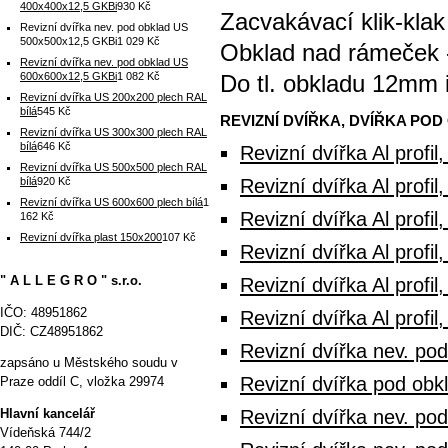
400x400x12,5 GKBi
930 Kč
Zacvakávací klik-kl
Revizní dvířka nev. pod obklad US
500x500x12,5 GKBi
1 029 Kč
Obklad nad rámeček 
Revizní dvířka nev. pod obklad US
Do tl. obkladu 12mm 
600x600x12,5 GKBi
1 082 Kč
Revizní dvířka US 200x200 plech RAL
bílá
545 Kč
REVIZNÍ DVÍŘKA, DVÍŘKA PO
Revizní dvířka US 300x300 plech RAL
bílá
646 Kč
Revizní dvířka Al prof
Revizní dvířka US 500x500 plech RAL
bílá
920 Kč
Revizní dvířka Al prof
Revizní dvířka US 600x600 plech bílá
1
Revizní dvířka Al prof
162 Kč
Revizní dvířka plast 150x200
107 Kč
Revizní dvířka Al prof
" A L L E G R O " s.r.o.
Revizní dvířka Al prof
IČO: 48951862
Revizní dvířka Al prof
DIČ: CZ48951862
Revizní dvířka nev. p
zapsáno u Městského soudu v
Revizní dvířka pod ob
Praze oddíl C, vložka 29974
Hlavní kancelář
Revizní dvířka nev. p
Vídeňská 744/2