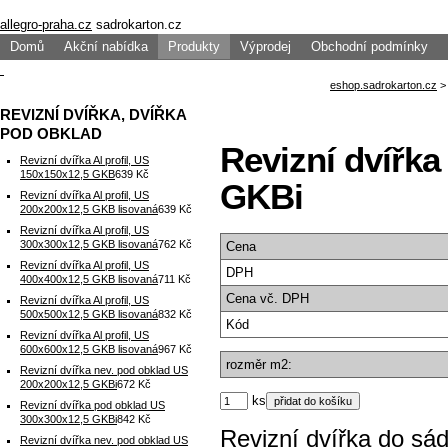
allegro-praha.cz
sadrokarton.cz
Domů
Akční nabídka
Produkty
Výprodej
Obchodní podmínky
REVIZNÍ DVÍŘKA, DVÍŘKA
POD OBKLAD
Revizní dvířka
Revizní dvířka Al profil, US
150x150x12,5 GKB
639 Kč
GKBi
Revizní dvířka Al profil, US
200x200x12,5 GKB lisovaná
639 Kč
Revizní dvířka Al profil, US
300x300x12,5 GKB lisovaná
762 Kč
Cena
Revizní dvířka Al profil, US
DPH
400x400x12,5 GKB lisovaná
711 Kč
Cena
vč. DPH
Revizní dvířka Al profil, US
500x500x12,5 GKB lisovaná
832 Kč
Kód
Revizní dvířka Al profil, US
600x600x12,5 GKB lisovaná
967 Kč
rozměr m2:
Revizní dvířka nev. pod obklad US
200x200x12,5 GKBi
672 Kč
ks
Revizní dvířka pod obklad US
300x300x12,5 GKBi
842 Kč
Revizní dvířka do sá
Revizní dvířka nev. pod obklad US