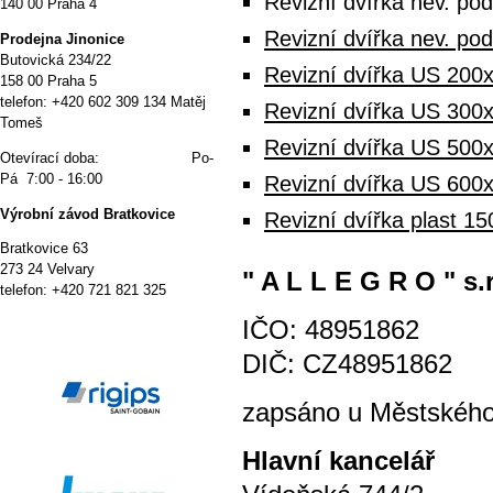
Revizní dvířka nev. p
140 00 Praha 4
Revizní dvířka nev. p
P
rodejna Jinonice
Butovická 234/22
Revizní dvířka US 200x
158 00 Praha 5
telefon: +420 602 309 134 Matěj
Revizní dvířka US 300x
Tomeš
Revizní dvířka US 500x
Otevírací doba: Po-
Pá 7:00 - 16:00
Revizní dvířka US 600x
Výrobní závod Bratkovice
Revizní dvířka plast 1
Bratkovice 63
273 24 Velvary
" A L L E G R O " s.r
telefon: +420 721 821 325
IČO: 48951862
DIČ: CZ48951862
zapsáno u Městského 
Hlavní kancelář