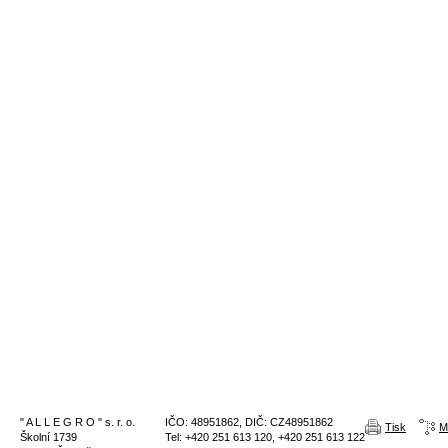
" A L L E G R O " s. r. o.
IČO: 48951862, DIČ: CZ48951862
Tisk
M
Školní 1739
Tel: +420 251 613 120, +420 251 613 122