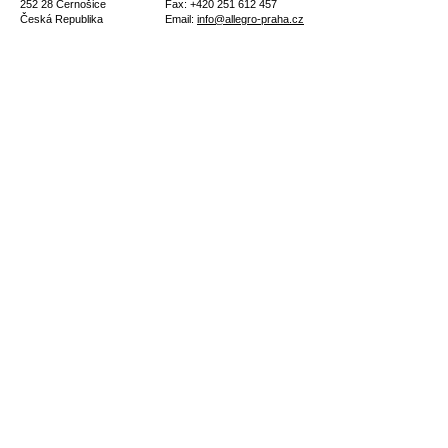
252 28 Černošice
Fax: +420 251 612 457
Česká Republika
Email:
info@allegro-praha.cz