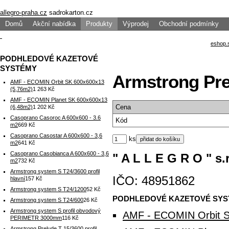
allegro-praha.cz
sadrokarton.cz
Domů
Akční nabídka
Produkty
Výprodej
Obchodní podmínky
PODHLEDOVÉ KAZETOVÉ
SYSTÉMY
Armstrong Prel
AMF - ECOMIN Orbit SK 600x600x13
(5,76m2)
1 263 Kč
AMF - ECOMIN Planet SK 600x600x13
Cena
(6,48m2)
1 202 Kč
Casoprano Casoroc A 600x600 - 3.6
Kód
m2
669 Kč
Casoprano Casostar A 600x600 - 3,6
ks
m2
641 Kč
Casoprano Casobianca A 600x600 - 3,6
" A L L E G R O " s.r
m2
732 Kč
Armstrong system S T24/3600 profil
IČO: 48951862
hlavní
157 Kč
Armstrong system S T24/1200
52 Kč
PODHLEDOVÉ KAZETOVÉ SY
Armstrong system S T24/600
26 Kč
Armstrong system S profil obvodový
AMF - ECOMIN Orbit S
PERIMETR 3000mm
116 Kč
Armstrong Prelude T 15/3600 profil