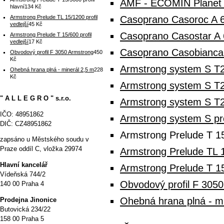
AMF - ECOMIN Planet 
hlavní
134 Kč
Armstrong Prelude TL 15/1200 profil
Casoprano Casoroc A 
vedlejší
45 Kč
Casoprano Casostar A 
Armstrong Prelude T 15/600 profil
vedlejší
17 Kč
Casoprano Casobianca
Obvodový profil F 3050 Armstrong
450
Kč
Armstrong system S T24
Ohebná hrana plná - minerál 2,5 m
228
Kč
Armstrong system S T
" A L L E G R O " s.r.o.
Armstrong system S T
IČO: 48951862
Armstrong system S p
DIČ: CZ48951862
Armstrong Prelude T 15
zapsáno u Městského soudu v
Praze oddíl C, vložka 29974
Armstrong Prelude TL 15
Hlavní kancelář
Armstrong Prelude T 15/
Vídeňská 744/2
Obvodový profil F 305
140 00 Praha 4
Ohebná hrana plná - mi
P
rodejna Jinonice
Butovická 234/22
158 00 Praha 5