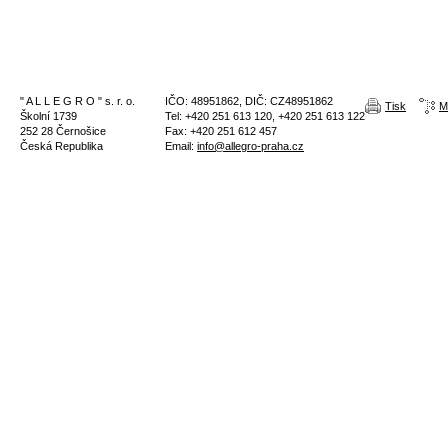
" A L L E G R O " s. r. o.
IČO: 48951862, DIČ: CZ48951862
Tisk
M
Školní 1739
Tel: +420 251 613 120, +420 251 613 122
252 28 Černošice
Fax: +420 251 612 457
Česká Republika
Email:
info@allegro-praha.cz