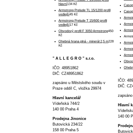
hlavní
134 Kč
Casop
Armstrong Prelude TL 15/1200 profil
Casop
vedlejší
45 Kč
Armstr
Armstrong Prelude T 15/600 profil
Armst
vedlejší
17 Kč
Armst
Obvodový profil F 3050 Armstrong
450
Kč
Armst
Ohebná hrana plná - minerál 2,5 m
228
Armstr
Kč
Armstr
Armstr
" A L L E G R O " s.r.o.
Obvod
IČO: 48951862
Ohebná
DIČ: CZ48951862
IČO: 48
zapsáno u Městského soudu v
DIČ: CZ
Praze oddíl C, vložka 29974
zapsáno 
Hlavní kancelář
Vídeňská 744/2
Hlavní 
140 00 Praha 4
Vídeňsk
140 00 P
P
rodejna Jinonice
Butovická 234/22
P
rodejn
158 00 Praha 5
Butovick