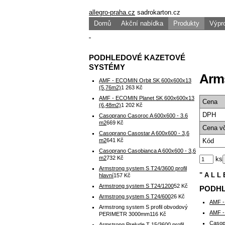
allegro-praha.cz
sadrokarton.cz
Domů
Akční nabídka
Produkty
Výpr
PODHLEDOVÉ KAZETOVÉ
SYSTÉMY
Arm
AMF - ECOMIN Orbit SK 600x600x13
(5,76m2)
1 263 Kč
AMF - ECOMIN Planet SK 600x600x13
Cena
(6,48m2)
1 202 Kč
DPH
Casoprano Casoroc A 600x600 - 3.6
m2
669 Kč
Cena
v
Casoprano Casostar A 600x600 - 3,6
m2
641 Kč
Kód
Casoprano Casobianca A 600x600 - 3,6
m2
732 Kč
ks
Armstrong system S T24/3600 profil
" A L L 
hlavní
157 Kč
Armstrong system S T24/1200
52 Kč
PODHL
Armstrong system S T24/600
26 Kč
AMF -
Armstrong system S profil obvodový
AMF -
PERIMETR 3000mm
116 Kč
Casop
Armstrong Prelude T 15/3600 profil