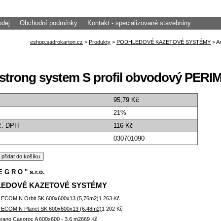
odej
Obchodní podmínky
Kontakt - specializované stavebniny
strong system S profil obvodový PER
95,79 Kč
21%
č. DPH
116 Kč
030701090
E G R O " s.r.o.
EDOVÉ KAZETOVÉ SYSTÉMY
 ECOMIN Orbit SK 600x600x13 (5,76m2)
1 263 Kč
 ECOMIN Planet SK 600x600x13 (6,48m2)
1 202 Kč
rano Casoroc A 600x600 - 3.6 m2
669 Kč