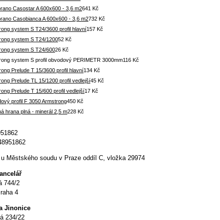
rano Casostar A 600x600 - 3,6 m2
641 Kč
rano Casobianca A 600x600 - 3,6 m2
732 Kč
ong system S T24/3600 profil hlavní
157 Kč
rong system S T24/1200
52 Kč
rong system S T24/600
26 Kč
rong system S profil obvodový PERIMETR 3000mm
116 Kč
ong Prelude T 15/3600 profil hlavní
134 Kč
ong Prelude TL 15/1200 profil vedlejší
45 Kč
ong Prelude T 15/600 profil vedlejší
17 Kč
ový profil F 3050 Armstrong
450 Kč
 hrana plná - minerál 2,5 m
228 Kč
951862
48951862
u Městského soudu v Praze oddíl C, vložka 29974
kancelář
á 744/2
raha 4
a Jinonice
á 234/22