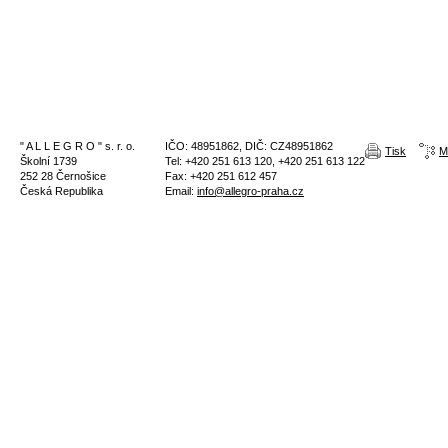
" A L L E G R O " s. r. o.
IČO: 48951862, DIČ: CZ48951862
Tisk
M
Školní 1739
Tel: +420 251 613 120, +420 251 613 122
252 28 Černošice
Fax: +420 251 612 457
Česká Republika
Email:
info@allegro-praha.cz