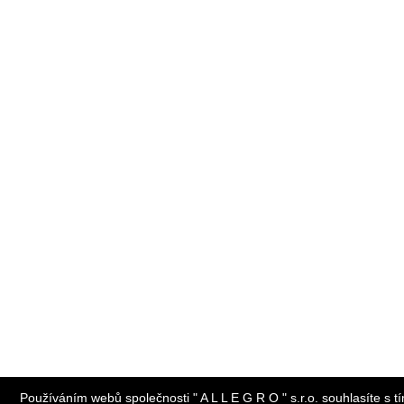
Používáním webů společnosti " A L L E G R O " s.r.o. souhlasíte s t