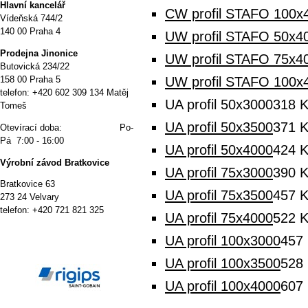
Hlavní kancelář
CW profil STAFO 100x
Vídeňská 744/2
140 00 Praha 4
UW profil STAFO 50x4
P
rodejna Jinonice
UW profil STAFO 75x4
Butovická 234/22
158 00 Praha 5
UW profil STAFO 100x
telefon: +420 602 309 134 Matěj
UA profil 50x3000
318 
Tomeš
UA profil 50x3500
371 
Otevírací doba: Po-
Pá 7:00 - 16:00
UA profil 50x4000
424 
Výrobní závod Bratkovice
UA profil 75x3000
390 
Bratkovice 63
UA profil 75x3500
457 
273 24 Velvary
telefon: +420 721 821 325
UA profil 75x4000
522 
UA profil 100x3000
457
UA profil 100x3500
528
UA profil 100x4000
607