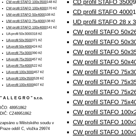
CD profil STAFO 3500
9
CW profil STAFO 100x3500
148 Kč
CW profil STAFO 100x4000
170 Kč
CD profil STAFO 4000
1
UW profil STAFO 50x4000
108 Kč
UD profil STAFO 28 x 
UW profil STAFO 75x4000
138 Kč
UW profil STAFO 100x4000
141 Kč
CW profil STAFO 50x2
UA profil 50x3000
318 Kč
UA profil 50x3500
371 Kč
CW profil STAFO 50x3
UA profil 50x4000
424 Kč
CW profil STAFO 50x3
UA profil 75x3000
390 Kč
UA profil 75x3500
457 Kč
CW profil STAFO 50x4
UA profil 75x4000
522 Kč
CW profil STAFO 75x3
UA profil 100x3000
457 Kč
UA profil 100x3500
528 Kč
CW profil STAFO 75x3
UA profil 100x4000
607 Kč
CW profil STAFO 75x2
" A L L E G R O " s.r.o.
CW profil STAFO 75x4
IČO: 48951862
CW profil STAFO 100x
DIČ: CZ48951862
CW profil STAFO 100x
zapsáno u Městského soudu v
Praze oddíl C, vložka 29974
CW profil STAFO 100x