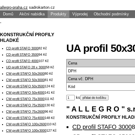
allegro-praha.cz
sadrokarton.cz
Domů
Akční nabídka
Produkty
Výprodej
Obchodní podmínky
KONSTRUKČNÍ PROFILY
HLADKÉ
UA profil 50x3
CD profil STAFO 3000
82 Kč
CD profil STAFO 3500
94 Kč
CD profil STAFO 4000
107 Kč
Cena
UD profil STAFO 28 x 3000
58 Kč
DPH
CW profil STAFO 50x2600
80 Kč
Cena
vč. DPH
CW profil STAFO 50x3000
81 Kč
CW profil STAFO 50x3500
124 Kč
Kód
CW profil STAFO 50x4000
141 Kč
ks
CW profil STAFO 75x3000
111 Kč
CW profil STAFO 75x3500
130 Kč
" A L L E G R O " s.r
CW profil STAFO 75x2600
96 Kč
KONSTRUKČNÍ PROFILY HLAD
CW profil STAFO 75x4000
148 Kč
CW profil STAFO 100x2600
110 Kč
CD profil STAFO 3000
8
CW profil STAFO 100x3000
127 Kč