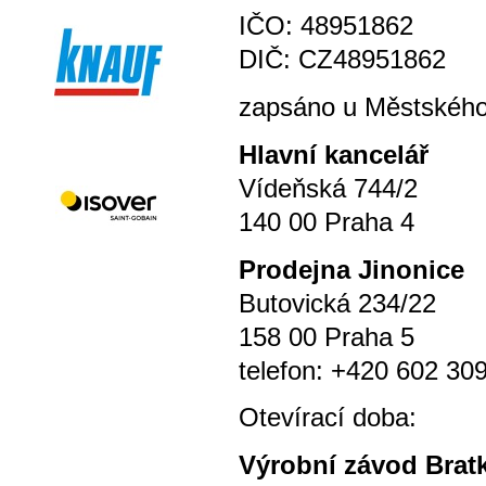
IČO: 48951862
DIČ: CZ48951862
zapsáno u Městského 
Hlavní kancelář
Vídeňská 744/2
140 00 Praha 4
P
rodejna Jinonice
Butovická 234/22
158 00 Praha 5
telefon: +420 602 30
Otevírací doba
Výrobní závod Brat