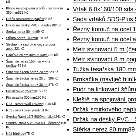
Kč
Vrták 6.0x160/100 sds 
Kleště na spojování profilů - perforační
350 mm
572 Kč
Sada vrtáků SDS-Plus 5
Držák smirkového papíru
86 Kč
Držák na desky PVC - Stanley
182 Kč
Řezný kotouč na ocel 
Stěrka nerez 80 mm
89 Kč
Řezný kotouč na ocel 
Stěrka nerez 100 mm
101 Kč
Struhák na sádrokarton, styropor
Metr svinovací 5 m (če
apod.
321 Kč
Hladítko 28 cm gum. rukojeť
235 Kč
Metr svinovací 8 m p
Špachtle nerez 150 mm + kříž.
špička
459 Kč
Tužka tesařská 180 m
Špachtle široká nerez 20 cm
229 Kč
Brnkačka (navíječ hlin
Špachtle široká nerez 25 cm
396 Kč
Špachtle široká nerez 30 cm
378 Kč
Pudr na linkovací šňůr
Pila děrovka 250 mm
150 Kč
Pila ocaska 300 mm
150 Kč
Kleště na spojování pro
R23 - svorkovač kovový
1 040 Kč
Držák smirkového papí
R53 - svorkovač plast
781 Kč
Svorka Rapid 13/8 5000ks - žluté
241 Kč
Držák na desky PVC - 
Svorka Rapid 53/8 2500ks - červené
158
Kč
Stěrka nerez 80 mm
89
Nůž hliníkový
75 Kč