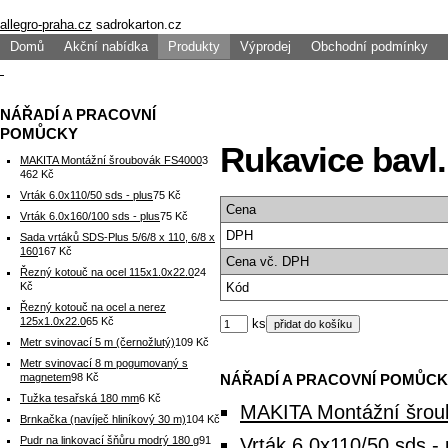
allegro-praha.cz
sadrokarton.cz
Domů
Akční nabídka
Produkty
Výprodej
Obchodní podmínky
NÁŘADÍ A PRACOVNÍ
POMŮCKY
Rukavice bavl
MAKITA Montážní šroubovák FS4000
3
462 Kč
Vrták 6.0x110/50 sds - plus
75 Kč
Cena
Vrták 6.0x160/100 sds - plus
75 Kč
DPH
Sada vrtáků SDS-Plus 5/6/8 x 110, 6/8 x
160
167 Kč
Cena
vč. DPH
Řezný kotouč na ocel 115x1.0x22.0
24
Kč
Kód
Řezný kotouč na ocel a nerez
125x1.0x22.0
65 Kč
ks
Metr svinovací 5 m (černožlutý)
109 Kč
Metr svinovací 8 m pogumovaný s
magnetem
98 Kč
NÁŘADÍ A PRACOVNÍ POMŮC
Tužka tesařská 180 mm
6 Kč
MAKITA Montážní šro
Brnkačka (navíječ hliníkový 30 m)
104 Kč
Pudr na linkovací šňůru modrý 180 g
91
Vrták 6.0x110/50 sds - 