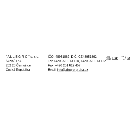
" A L L E G R O " s. r. o.
IČO: 48951862, DIČ: CZ48951862
Tisk
M
Školní 1739
Tel: +420 251 613 120, +420 251 613 122
252 28 Černošice
Fax: +420 251 612 457
Česká Republika
Email:
info@allegro-praha.cz