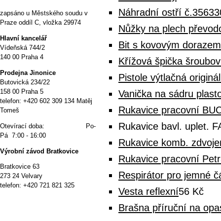
Náhradní ostří č.35633
zapsáno u Městského soudu v
Praze oddíl C, vložka 29974
Nůžky na plech převodo
Hlavní kancelář
Bit s kovovým dorazem
Vídeňská 744/2
140 00 Praha 4
Křížová špička šroubo
P
rodejna Jinonice
Pistole výtlačná origin
Butovická 234/22
158 00 Praha 5
Vanička na sádru plasto
telefon: +420 602 309 134 Matěj
Rukavice pracovní BUC
Tomeš
Rukavice bavl. uplet. 
Otevírací doba: Po-
Pá 7:00 - 16:00
Rukavice komb. zdvoj
Výrobní závod Bratkovice
Rukavice pracovní Petr
Bratkovice 63
Respirátor pro jemné č
273 24 Velvary
telefon: +420 721 821 325
Vesta reflexní
56 Kč
Brašna příruční na op