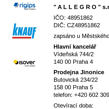
" A L L E G R O " s.r
IČO: 48951862
DIČ: CZ48951862
zapsáno u Městského 
Hlavní kancelář
Vídeňská 744/2
140 00 Praha 4
P
rodejna Jinonice
Butovická 234/22
158 00 Praha 5
telefon: +420 602 30
Otevírací doba