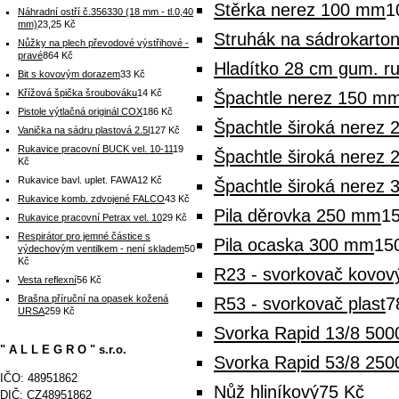
Stěrka nerez 100 mm
1
Náhradní ostří č.356330 (18 mm - tl.0,40
mm)
23,25 Kč
Struhák na sádrokarton
Nůžky na plech převodové výstřihové -
pravé
864 Kč
Hladítko 28 cm gum. ru
Bit s kovovým dorazem
33 Kč
Křížová špička šroubováku
14 Kč
Špachtle nerez 150 mm 
Pistole výtlačná originál COX
186 Kč
Špachtle široká nerez 
Vanička na sádru plastová 2.5l
127 Kč
Rukavice pracovní BUCK vel. 10-11
19
Špachtle široká nerez 
Kč
Rukavice bavl. uplet. FAWA
12 Kč
Špachtle široká nerez 
Rukavice komb. zdvojené FALCO
43 Kč
Pila děrovka 250 mm
1
Rukavice pracovní Petrax vel. 10
29 Kč
Respirátor pro jemné částice s
Pila ocaska 300 mm
15
výdechovým ventilkem - není skladem
50
Kč
R23 - svorkovač kovov
Vesta reflexní
56 Kč
Brašna příruční na opasek kožená
R53 - svorkovač plast
7
URSA
259 Kč
Svorka Rapid 13/8 5000
" A L L E G R O " s.r.o.
Svorka Rapid 53/8 250
IČO: 48951862
Nůž hliníkový
75 Kč
DIČ: CZ48951862