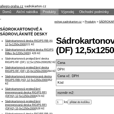
allegro-praha.cz
sadrokarton.cz
Domů
Akční nabídka
Produkty
Výprodej
Obchodní podmínky
SÁDROKARTONOVÉ A
SÁDROVLÁKNITÉ DESKY
Sádrokartonov
Sádrokartonová deska RIGIPS RB (A)
12,5x1250x2000
221 Kč
(DF) 12,5x125
Sádrokartonová ohebná deska RIGIPS
Riflex 6x1200x2400
1 426 Kč
Sádrokartonová protipožární deska
RIGIPS RF (DF) 12,5x1250x2000
282 Kč
Cena
Sádrokartonová protipožární deska
DPH
RIGIPS RF (DF) 15,0x1250x2000
264 Kč
Cena
vč. DPH
Sádrokartonová impregnovaná deska
RIGIPS RBI (H2) 12,5x1250x2000
352
Kód
Kč
Sádrokartonová protipožární
impregnovaná deska RIGIPS RFI
rozměr m2:
(DFH2) 12,5x1250x2000
474 Kč
Sádrokartonová protipožární
ks
impregnovaná deska RIGIPS RFI
(DFH2) 15,0x1250x2000
528 Kč
Sádrokartonová deska RIGIPS RB (A)