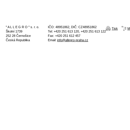
" A L L E G R O " s. r. o.
IČO: 48951862, DIČ: CZ48951862
Tisk
M
Školní 1739
Tel: +420 251 613 120, +420 251 613 122
252 28 Černošice
Fax: +420 251 612 457
Česká Republika
Email:
info@allegro-praha.cz