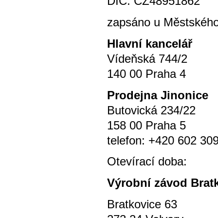
DIČ: CZ48951862
zapsáno u Městského 
Hlavní kancelář
Vídeňská 744/2
140 00 Praha 4
P
rodejna Jinonice
Butovická 234/22
158 00 Praha 5
telefon: +420 602 30
Otevírací doba
Výrobní závod Brat
Bratkovice 63