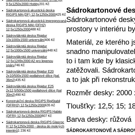
9,5x1250x2000 Hobby
201 Kč
Sádrokartonové de
Sádrokartonová akustická deska
RIGIPS MA (DF) 12,5x1250x2000
425 Kč
Sádrokartonové desky
Sádrokartonová akustická impregnovaná
deska RIGIPS MAI (DFH2)
prostory v interiéru b
12,5x1250x2000
488 Kč
Sádrovláknitá deska Rigidur
10x1000x1500 universální
406 Kč
Materiál, ze kterého 
Sádrovláknitá deska Rigidur
snadno manipulovateln
12,5x1000x1500 universální
448 Kč
Sádrovláknitá deska Rigidur
to i tam kde by klasic
12,5x1249x2000 A2 pro lepenou
spáru
746 Kč
zatěžovali. Sádrokar
Sádrovláknitá deska Rigidur E20
2x10/500x1500 podlahové dílce (bal.
a to jak při rekonstru
36m2)
435 Kč
Sádrovláknitá deska Rigidur E25
2x12,5/500x1500 podlahové dílce (bal
Rozměr desky: 2000
30m2)
490 Kč
Konstrukční deska RIGIPS RigiStabil
Tloušťky: 12,5; 15; 
(DFRH2) 12,5x1250x2000
635 Kč
Sádrokartonová deska RIGIPS Habito
(DFRI) 12,5x1250x2000
807 Kč
Barva desky: růžová
Sádrokartonová deska RIGIPS Glasroc
H 12,5x1250x2000 - deska do mokrých
SÁDROKARTONOVÉ A SÁDROV
interiérů
1 236 Kč