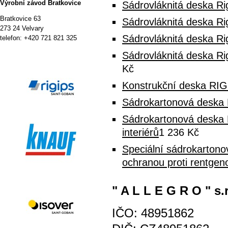
Výrobní závod Bratkovice
Sádrovláknitá deska Ri
Bratkovice 63
Sádrovláknitá deska R
273 24 Velvary
Sádrovláknitá deska Ri
telefon: +420 721 821 325
Sádrovláknitá deska Ri
Kč
Konstrukční deska RIG
Sádrokartonová deska
Sádrokartonová deska
interiérů
1 236 Kč
Speciální sádrokarton
ochranou proti rentge
" A L L E G R O " s.r
IČO: 48951862