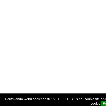
Používáním webů společnosti " A L L E G R O " s.r.o. souhlasíte s t
cookie.
R