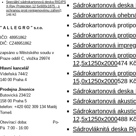
Speciální sádrokartonová deska RIGIPS
Sádrokartonová deska
X-Ray Protection 12,5x600x1875 - s
ochranou proti rentgenovému záření
1
Sádrokartonová ohebn
146 Kč
Sádrokartonová protip
" A L L E G R O " s.r.o.
Sádrokartonová protip
IČO: 48951862
DIČ: CZ48951862
Sádrokartonová impre
zapsáno u Městského soudu v
Sádrokartonová protip
Praze oddíl C, vložka 29974
12,5x1250x2000
474 K
Hlavní kancelář
Sádrokartonová protip
Vídeňská 744/2
140 00 Praha 4
15,0x1250x2000
528 K
P
rodejna Jinonice
Sádrokartonová deska
Butovická 234/22
Sádrokartonová akust
158 00 Praha 5
telefon: +420 602 309 134 Matěj
Sádrokartonová akust
Tomeš
12,5x1250x2000
488 K
Otevírací doba: Po-
Pá 7:00 - 16:00
Sádrovláknitá deska Ri