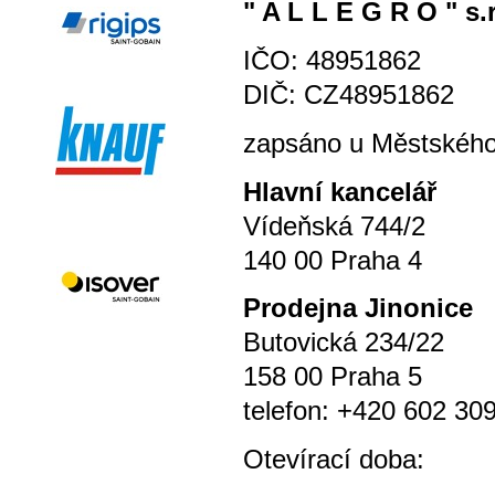
" A L L E G R O " s.r
IČO: 48951862
DIČ: CZ48951862
zapsáno u Městského 
Hlavní kancelář
Vídeňská 744/2
140 00 Praha 4
P
rodejna Jinonice
Butovická 234/22
158 00 Praha 5
telefon: +420 602 30
Otevírací doba