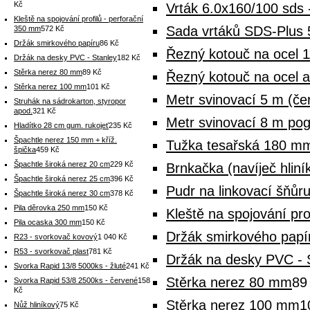
Kč
Vrták 6.0x160/100 sds 
Kleště na spojování profilů - perforační
Sada vrtáků SDS-Plus 5
350 mm
572 Kč
Držák smirkového papíru
86 Kč
Řezný kotouč na ocel 
Držák na desky PVC - Stanley
182 Kč
Stěrka nerez 80 mm
89 Kč
Řezný kotouč na ocel 
Stěrka nerez 100 mm
101 Kč
Metr svinovací 5 m (če
Struhák na sádrokarton, styropor
apod.
321 Kč
Metr svinovací 8 m p
Hladítko 28 cm gum. rukojeť
235 Kč
Špachtle nerez 150 mm + kříž.
Tužka tesařská 180 m
špička
459 Kč
Špachtle široká nerez 20 cm
229 Kč
Brnkačka (navíječ hlin
Špachtle široká nerez 25 cm
396 Kč
Pudr na linkovací šňůr
Špachtle široká nerez 30 cm
378 Kč
Pila děrovka 250 mm
150 Kč
Kleště na spojování pro
Pila ocaska 300 mm
150 Kč
Držák smirkového papí
R23 - svorkovač kovový
1 040 Kč
R53 - svorkovač plast
781 Kč
Držák na desky PVC - 
Svorka Rapid 13/8 5000ks - žluté
241 Kč
Stěrka nerez 80 mm
89
Svorka Rapid 53/8 2500ks - červené
158
Kč
Stěrka nerez 100 mm
1
Nůž hliníkový
75 Kč