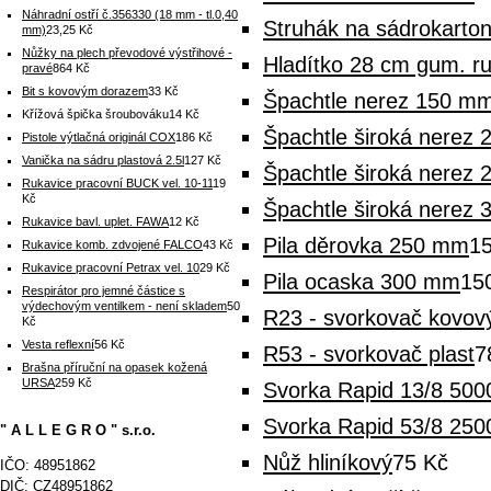
Náhradní ostří č.356330 (18 mm - tl.0,40
Struhák na sádrokarton
mm)
23,25 Kč
Nůžky na plech převodové výstřihové -
Hladítko 28 cm gum. ru
pravé
864 Kč
Bit s kovovým dorazem
33 Kč
Špachtle nerez 150 mm 
Křížová špička šroubováku
14 Kč
Špachtle široká nerez 
Pistole výtlačná originál COX
186 Kč
Vanička na sádru plastová 2.5l
127 Kč
Špachtle široká nerez 
Rukavice pracovní BUCK vel. 10-11
19
Kč
Špachtle široká nerez 
Rukavice bavl. uplet. FAWA
12 Kč
Pila děrovka 250 mm
1
Rukavice komb. zdvojené FALCO
43 Kč
Rukavice pracovní Petrax vel. 10
29 Kč
Pila ocaska 300 mm
15
Respirátor pro jemné částice s
výdechovým ventilkem - není skladem
50
R23 - svorkovač kovov
Kč
Vesta reflexní
56 Kč
R53 - svorkovač plast
7
Brašna příruční na opasek kožená
URSA
259 Kč
Svorka Rapid 13/8 5000
Svorka Rapid 53/8 250
" A L L E G R O " s.r.o.
Nůž hliníkový
75 Kč
IČO: 48951862
DIČ: CZ48951862