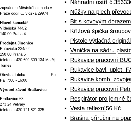
Náhradní ostří č.35633
zapsáno u Městského soudu v
Nůžky na plech převodo
Praze oddíl C, vložka 29974
Bit s kovovým dorazem
Hlavní kancelář
Vídeňská 744/2
Křížová špička šroubo
140 00 Praha 4
Pistole výtlačná origin
P
rodejna Jinonice
Butovická 234/22
Vanička na sádru plasto
158 00 Praha 5
Rukavice pracovní BUC
telefon: +420 602 309 134 Matěj
Tomeš
Rukavice bavl. uplet. 
Otevírací doba: Po-
Rukavice komb. zdvoj
Pá 7:00 - 16:00
Rukavice pracovní Petr
Výrobní závod Bratkovice
Respirátor pro jemné č
Bratkovice 63
273 24 Velvary
Vesta reflexní
56 Kč
telefon: +420 721 821 325
Brašna příruční na op