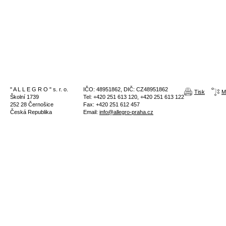
" A L L E G R O " s. r. o.
IČO: 48951862, DIČ: CZ48951862
Tisk
M
Školní 1739
Tel: +420 251 613 120, +420 251 613 122
252 28 Černošice
Fax: +420 251 612 457
Česká Republika
Email:
info@allegro-praha.cz