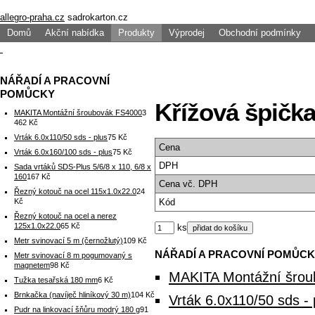
allegro-praha.cz
sadrokarton.cz
Domů
Akční nabídka
Produkty
Výprodej
Obchodní podmínky
NÁŘADÍ A PRACOVNÍ
POMŮCKY
Křížová špičk
MAKITA Montážní šroubovák FS4000
3
462 Kč
Vrták 6.0x110/50 sds - plus
75 Kč
Cena
Vrták 6.0x160/100 sds - plus
75 Kč
DPH
Sada vrtáků SDS-Plus 5/6/8 x 110, 6/8 x
160
167 Kč
Cena
vč. DPH
Řezný kotouč na ocel 115x1.0x22.0
24
Kč
Kód
Řezný kotouč na ocel a nerez
125x1.0x22.0
65 Kč
ks
Metr svinovací 5 m (černožlutý)
109 Kč
NÁŘADÍ A PRACOVNÍ POMŮC
Metr svinovací 8 m pogumovaný s
magnetem
98 Kč
MAKITA Montážní šro
Tužka tesařská 180 mm
6 Kč
Brnkačka (navíječ hliníkový 30 m)
104 Kč
Vrták 6.0x110/50 sds - 
Pudr na linkovací šňůru modrý 180 g
91