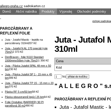
allegro-praha.cz
sadrokarton.cz
Domů
Akční nabídka
Produkty
Výprodej
Obchodní podmínky
PAROZÁBRANY A
REFLEXNÍ FOLIE
Juta - Jutafol 
Juta - Jutafol Mastic - lepidlo na
parozábrany 310ml
207 Kč
310ml
Juta - Jutafol N AL 170 speciál (role
75m2)
2 373 Kč
DenBraven - folie N110 Standart
1500mmx50bm (role 75m2)
1 356 Kč
Cena
Juta - Páska Jutafol SPAL 48 mm x 50
Kód
bm
230 Kč
Juta - Páska Jutafol SP 1 - 15 mm x 45
ks
bm
399 Kč
Juta - Páska Jutafol TP 15 - 15 mm x 20
" A L L E G R O " s.r
bm
370 Kč
Páska RF 5 cm/50 bm
58 Kč
Páska oboustranně lepící 25 bm
64 Kč
PAROZÁBRANY A REFLEXNÍ F
Folie Onduline (BARRIER) 90 PI
parotěsná 30 m2
490 Kč
Juta - Jutafol Mastic -