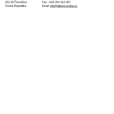
252 28 Černošice
Fax: +420 251 612 457
Česká Republika
Email:
info@allegro-praha.cz