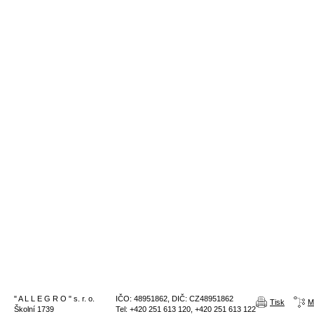
" A L L E G R O " s. r. o.
IČO: 48951862, DIČ: CZ48951862
Tisk
M
Školní 1739
Tel: +420 251 613 120, +420 251 613 122