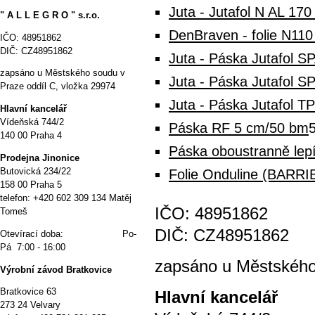
Juta - Jutafol N AL 170
" A L L E G R O " s.r.o.
DenBraven - folie N11
IČO: 48951862
DIČ: CZ48951862
Juta - Páska Jutafol 
zapsáno u Městského soudu v
Juta - Páska Jutafol S
Praze oddíl C, vložka 29974
Juta - Páska Jutafol T
Hlavní kancelář
Vídeňská 744/2
Páska RF 5 cm/50 bm
140 00 Praha 4
Páska oboustranně lep
P
rodejna Jinonice
Butovická 234/22
Folie Onduline (BARRI
158 00 Praha 5
telefon: +420 602 309 134 Matěj
IČO: 48951862
Tomeš
DIČ: CZ48951862
Otevírací doba: Po-
Pá 7:00 - 16:00
zapsáno u Městského 
Výrobní závod Bratkovice
Bratkovice 63
Hlavní kancelář
273 24 Velvary